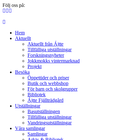
Följ oss på:
Hem
Aktuellt
Aktuellt från Ájtte
Tillfälliga utställningar
Forskningsnyheter
Jokkmokks vintermarknad
Projekt
Besöka
Öppettider och priser
Butik och webbshop
För barn och skolgrupper
Bibliotek
Ájtte Fjällträdgård
Utställningar
Basutställningen
Tillfälliga utställningar
Vandringsutställningar
Våra samlingar
Samlingar
Arkiv & Bibliotek