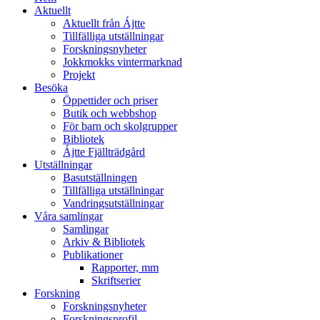
Aktuellt
Aktuellt från Ájtte
Tillfälliga utställningar
Forskningsnyheter
Jokkmokks vintermarknad
Projekt
Besöka
Öppettider och priser
Butik och webbshop
För barn och skolgrupper
Bibliotek
Ájtte Fjällträdgård
Utställningar
Basutställningen
Tillfälliga utställningar
Vandringsutställningar
Våra samlingar
Samlingar
Arkiv & Bibliotek
Publikationer
Rapporter, mm
Skriftserier
Forskning
Forskningsnyheter
Forskningsprofil