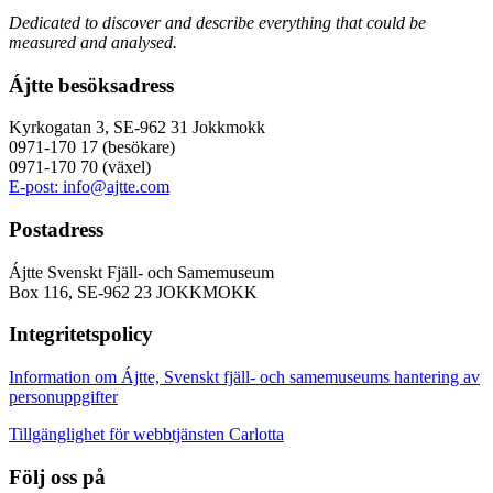
Dedicated to discover and
describe everything that could be
measured
and analysed.
Ájtte besöksadress
Kyrkogatan 3, SE-962 31 Jokkmokk
0971-170 17 (besökare)
0971-170 70 (växel)
E-post: info@ajtte.com
Postadress
Ájtte Svenskt Fjäll- och Samemuseum
Box 116, SE-962 23 JOKKMOKK
Integritetspolicy
Information om Ájtte, Svenskt fjäll- och samemuseums hantering av
personuppgifter
Tillgänglighet för webbtjänsten Carlotta
Följ oss på