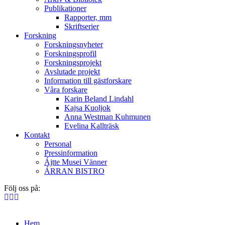
Publikationer
Rapporter, mm
Skriftserier
Forskning
Forskningsnyheter
Forskningsprofil
Forskningsprojekt
Avslutade projekt
Information till gästforskare
Våra forskare
Karin Beland Lindahl
Kajsa Kuoljok
Anna Westman Kuhmunen
Evelina Kallträsk
Kontakt
Personal
Pressinformation
Ájtte Musei Vänner
ÁRRAN BISTRO
Följ oss på:
Hem