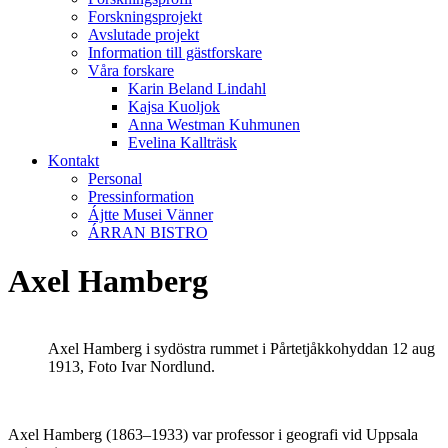
Forskningsprojekt
Avslutade projekt
Information till gästforskare
Våra forskare
Karin Beland Lindahl
Kajsa Kuoljok
Anna Westman Kuhmunen
Evelina Kallträsk
Kontakt
Personal
Pressinformation
Ájtte Musei Vänner
ÁRRAN BISTRO
Axel Hamberg
Axel Hamberg i sydöstra rummet i Pårtetjåkkohyddan 12 aug
1913, Foto Ivar Nordlund.
Axel Hamberg (1863–1933) var professor i geografi vid Uppsala