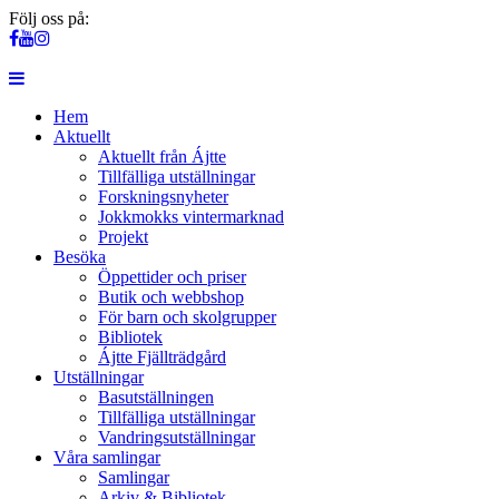
Följ oss på:
Hem
Aktuellt
Aktuellt från Ájtte
Tillfälliga utställningar
Forskningsnyheter
Jokkmokks vintermarknad
Projekt
Besöka
Öppettider och priser
Butik och webbshop
För barn och skolgrupper
Bibliotek
Ájtte Fjällträdgård
Utställningar
Basutställningen
Tillfälliga utställningar
Vandringsutställningar
Våra samlingar
Samlingar
Arkiv & Bibliotek