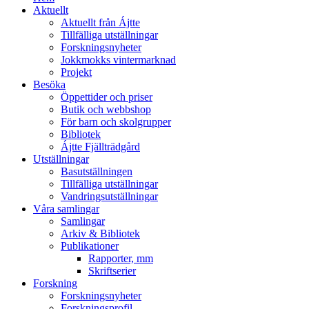
Aktuellt
Aktuellt från Ájtte
Tillfälliga utställningar
Forskningsnyheter
Jokkmokks vintermarknad
Projekt
Besöka
Öppettider och priser
Butik och webbshop
För barn och skolgrupper
Bibliotek
Ájtte Fjällträdgård
Utställningar
Basutställningen
Tillfälliga utställningar
Vandringsutställningar
Våra samlingar
Samlingar
Arkiv & Bibliotek
Publikationer
Rapporter, mm
Skriftserier
Forskning
Forskningsnyheter
Forskningsprofil