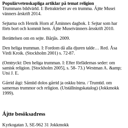
Populärvetenskapliga artiklar på temat religion
Trummans bildvärld. I: Betraktelser av en trumma. Ájtte Musei
vänners årskrift 2014.
Sejtarna och Henrik Horn af Åminnes dagbok. I: Sejtar som har
förts bort och kommit hem. Ájtte Museivänners årsskrift 2010.
Berättelsen om en sejte. Bårjås. 2009.
Den heliga trumman. I: Fordom då alla djuren talde… Red. Åsa
Virdi Kroik. (Stockholm 2001) s. 72-87.
(Omtryckt: Den heliga trumman. I: Efter förfädernas seder: om
samisk religion. [Stockholm 2005], s. 58- 73.) Westman A. &amp;
Utsi J. E.
Gárrid áigi: Sámiid dolos gárrid ja oskku birra. / Trumtid. om
samernas trummor och religion. (Utställningskatalog) (Jokkmokk
1999).
Ájtte besöksadress
Kyrkogatan 3, SE-962 31 Jokkmokk