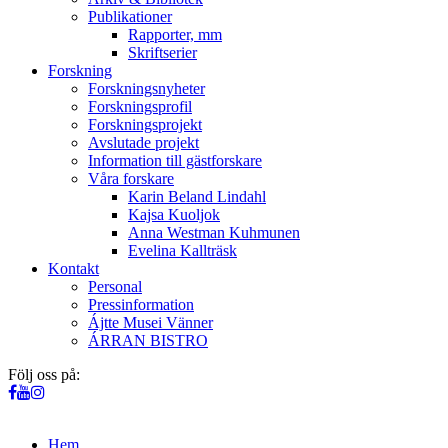
Publikationer
Rapporter, mm
Skriftserier
Forskning
Forskningsnyheter
Forskningsprofil
Forskningsprojekt
Avslutade projekt
Information till gästforskare
Våra forskare
Karin Beland Lindahl
Kajsa Kuoljok
Anna Westman Kuhmunen
Evelina Kallträsk
Kontakt
Personal
Pressinformation
Ájtte Musei Vänner
ÁRRAN BISTRO
Följ oss på:
Hem