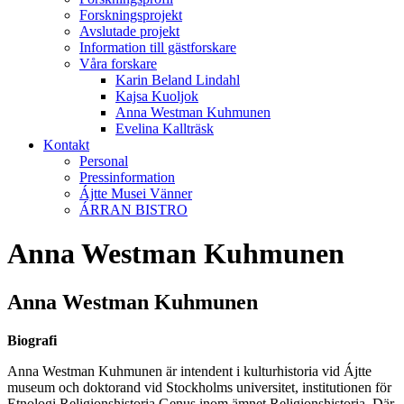
Forskningsprojekt
Avslutade projekt
Information till gästforskare
Våra forskare
Karin Beland Lindahl
Kajsa Kuoljok
Anna Westman Kuhmunen
Evelina Kallträsk
Kontakt
Personal
Pressinformation
Ájtte Musei Vänner
ÁRRAN BISTRO
Anna Westman Kuhmunen
Anna Westman Kuhmunen
Biografi
Anna Westman Kuhmunen är intendent i kulturhistoria vid Ájtte
museum och doktorand vid Stockholms universitet, institutionen för
Etnologi Religionshistoria Genus inom ämnet Religionshistoria. Där