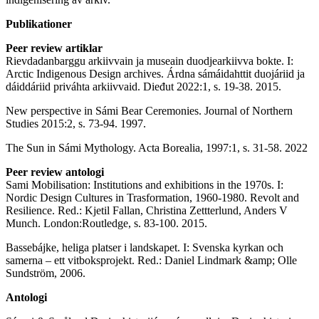
Publikationer
Peer review artiklar
Rievdadanbarggu arkiivvain ja museain duodjearkiivva bokte. I:
Arctic Indigenous Design archives. Árdna sámáidahttit duojáriid ja
dáiddáriid priváhta arkiivvaid. Dieđut 2022:1, s. 19-38. 2015.
New perspective in Sámi Bear Ceremonies. Journal of Northern
Studies 2015:2, s. 73-94. 1997.
The Sun in Sámi Mythology. Acta Borealia, 1997:1, s. 31-58. 2022
Peer review antologi
Sami Mobilisation: Institutions and exhibitions in the 1970s. I:
Nordic Design Cultures in Trasformation, 1960-1980. Revolt and
Resilience. Red.: Kjetil Fallan, Christina Zettterlund, Anders V
Munch. London:Routledge, s. 83-100. 2015.
Bassebájke, heliga platser i landskapet. I: Svenska kyrkan och
samerna – ett vitboksprojekt. Red.: Daniel Lindmark &amp; Olle
Sundström, 2006.
Antologi