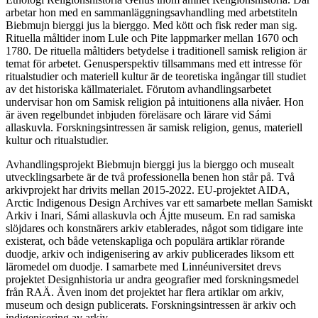
arbetar hon med en sammanläggningsavhandling med arbetstiteln
Biebmujn bierggi jus la bierggo. Med kött och fisk reder man sig.
Rituella måltider inom Lule och Pite lappmarker mellan 1670 och
1780. De rituella måltiders betydelse i traditionell samisk religion är
temat för arbetet. Genusperspektiv tillsammans med ett intresse för
ritualstudier och materiell kultur är de teoretiska ingångar till studiet
av det historiska källmaterialet. Förutom avhandlingsarbetet
undervisar hon om Samisk religion på intuitionens alla nivåer. Hon
är även regelbundet inbjuden föreläsare och lärare vid Sámi
allaskuvla. Forskningsintressen är samisk religion, genus, materiell
kultur och ritualstudier.
Avhandlingsprojekt Biebmujn bierggi jus la bierggo och musealt
utvecklingsarbete är de två professionella benen hon står på. Två
arkivprojekt har drivits mellan 2015-2022. EU-projektet AIDA,
Arctic Indigenous Design Archives var ett samarbete mellan Samiskt
Arkiv i Inari, Sámi allaskuvla och Ájtte museum. En rad samiska
slöjdares och konstnärers arkiv etablerades, något som tidigare inte
existerat, och både vetenskapliga och populära artiklar rörande
duodje, arkiv och indigenisering av arkiv publicerades liksom ett
läromedel om duodje. I samarbete med Linnéuniversitet drevs
projektet Designhistoria ur andra geografier med forskningsmedel
från RAÄ. Även inom det projektet har flera artiklar om arkiv,
museum och design publicerats. Forskningsintressen är arkiv och
indigenisering av arkiv.