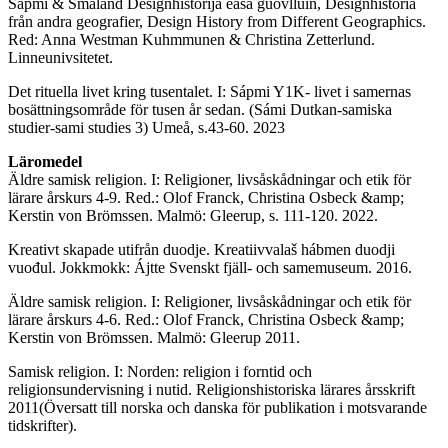
Sápmi & Småland Designhistorijá easá guovlluin, Designhistoria
från andra geografier, Design History from Different Geographics.
Red: Anna Westman Kuhmmunen & Christina Zetterlund.
Linneunivsitetet.
Det rituella livet kring tusentalet. I: Sápmi Y1K- livet i samernas
bosättningsområde för tusen år sedan. (Sámi Dutkan-samiska
studier-sami studies 3) Umeå, s.43-60. 2023
Läromedel
Äldre samisk religion. I: Religioner, livsåskådningar och etik för
lärare årskurs 4-9. Red.: Olof Franck, Christina Osbeck &amp;
Kerstin von Brömssen. Malmö: Gleerup, s. 111-120. 2022.
Kreativt skapade utifrån duodje. Kreatiivvalaš hábmen duodji
vuođul. Jokkmokk: Ájtte Svenskt fjäll- och samemuseum. 2016.
Äldre samisk religion. I: Religioner, livsåskådningar och etik för
lärare årskurs 4-6. Red.: Olof Franck, Christina Osbeck &amp;
Kerstin von Brömssen. Malmö: Gleerup 2011.
Samisk religion. I: Norden: religion i forntid och
religionsundervisning i nutid. Religionshistoriska lärares årsskrift
2011(Översatt till norska och danska för publikation i motsvarande
tidskrifter).