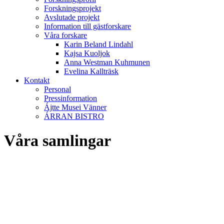
Forskningsprojekt
Avslutade projekt
Information till gästforskare
Våra forskare
Karin Beland Lindahl
Kajsa Kuoljok
Anna Westman Kuhmunen
Evelina Kallträsk
Kontakt
Personal
Pressinformation
Ájtte Musei Vänner
ÁRRAN BISTRO
Våra samlingar
Arkiv