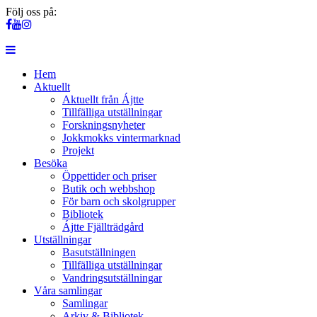
Följ oss på:
Hem
Aktuellt
Aktuellt från Ájtte
Tillfälliga utställningar
Forskningsnyheter
Jokkmokks vintermarknad
Projekt
Besöka
Öppettider och priser
Butik och webbshop
För barn och skolgrupper
Bibliotek
Ájtte Fjällträdgård
Utställningar
Basutställningen
Tillfälliga utställningar
Vandringsutställningar
Våra samlingar
Samlingar
Arkiv & Bibliotek