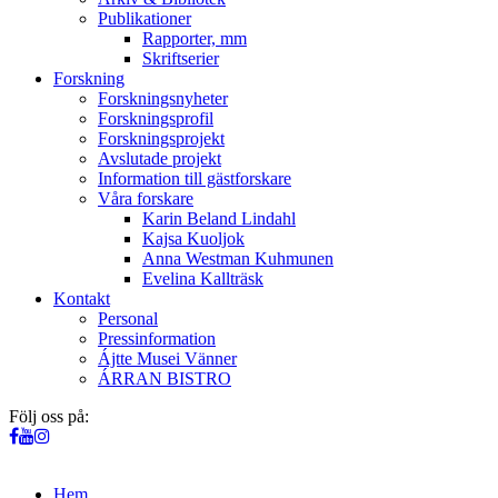
Publikationer
Rapporter, mm
Skriftserier
Forskning
Forskningsnyheter
Forskningsprofil
Forskningsprojekt
Avslutade projekt
Information till gästforskare
Våra forskare
Karin Beland Lindahl
Kajsa Kuoljok
Anna Westman Kuhmunen
Evelina Kallträsk
Kontakt
Personal
Pressinformation
Ájtte Musei Vänner
ÁRRAN BISTRO
Följ oss på:
Hem