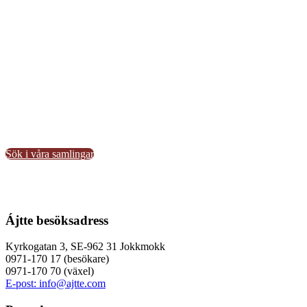
Ájtte museum forskar, dokumenterar och informerar om
människan i sin miljö, om natur och kultur i ett ekologiskt
helhetsperspektiv. Huvuddelen av våra samlingar har
anknytning till samiskt liv, innefattande föremål, ljud och bilder.
För vårt uppdrag finns även samlingar med naturhistoriska
objekt samt arkeologiska fynd.
Välkommen att söka i våra
samlingar. Om du har frågor eller kompletterande uppgifter,
kontakta oss gärna genom att mejla info@ajtte.com.
Sök i våra samlingar
Ájtte besöksadress
Kyrkogatan 3, SE-962 31 Jokkmokk
0971-170 17 (besökare)
0971-170 70 (växel)
E-post: info@ajtte.com