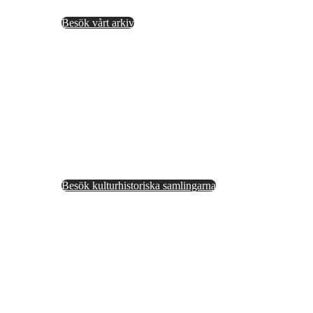
Besök vårt arkiv
Kulturhistorisk samling
Besök kulturhistoriska samlingarna