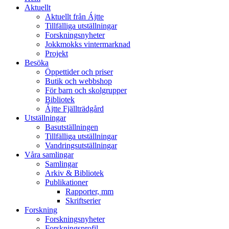
Aktuellt
Aktuellt från Ájtte
Tillfälliga utställningar
Forskningsnyheter
Jokkmokks vintermarknad
Projekt
Besöka
Öppettider och priser
Butik och webbshop
För barn och skolgrupper
Bibliotek
Ájtte Fjällträdgård
Utställningar
Basutställningen
Tillfälliga utställningar
Vandringsutställningar
Våra samlingar
Samlingar
Arkiv & Bibliotek
Publikationer
Rapporter, mm
Skriftserier
Forskning
Forskningsnyheter
Forskningsprofil