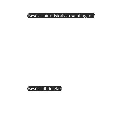
Naturhistorisk samling
Besök naturhistoriska samlingarna
Bibliotek
Besök biblioteket
Sök i våra samlingar