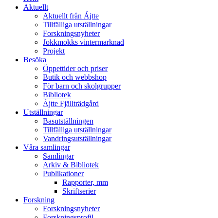
Aktuellt
Aktuellt från Ájtte
Tillfälliga utställningar
Forskningsnyheter
Jokkmokks vintermarknad
Projekt
Besöka
Öppettider och priser
Butik och webbshop
För barn och skolgrupper
Bibliotek
Ájtte Fjällträdgård
Utställningar
Basutställningen
Tillfälliga utställningar
Vandringsutställningar
Våra samlingar
Samlingar
Arkiv & Bibliotek
Publikationer
Rapporter, mm
Skriftserier
Forskning
Forskningsnyheter
Forskningsprofil