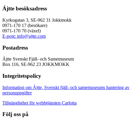
Ájtte besöksadress
Kyrkogatan 3, SE-962 31 Jokkmokk
0971-170 17 (besökare)
0971-170 70 (växel)
E-post: info@ajtte.com
Postadress
Ájtte Svenskt Fjäll- och Samemuseum
Box 116, SE-962 23 JOKKMOKK
Integritetspolicy
Information om Ájtte, Svenskt fjäll- och samemuseums hantering av
personuppgifter
Tillgänglighet för webbtjänsten Carlotta
Följ oss på