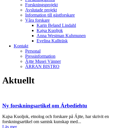
Forskningsprojekt
Avslutade projekt
Information till gästforskare
Våra forskare
Karin Beland Lindahl
Kajsa Kuoljok
Anna Westman Kuhmunen
Evelina Kallträsk
Kontakt
Personal
Pressinformation
Ájtte Musei Vänner
ÁRRAN BISTRO
Aktuellt
Ny forskningsartikel om Árbediehtu
Kajsa Kuoljok, etnolog och forskare på Ájtte, har skrivit en
forskningsartikel om samisk kunskap med...
Läs mer