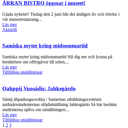
ÁRRAN BISTRO öppnar i museet!
Glada nyheter! Tisdag den 2 juni blir det äntligen liv och rörelse i
vår museirestaurang...
Läs mer
Aktuellt
Samiska myter kring midsommartid
Samiska myter kring midsommartid Slå dig ner och lyssna på
berättelsen om offergåvor till solen,...
Läs mer
Tillfälliga utställningar
Oahppij Vuosádis: Jahkegärdo
Sámij åhpadusguovdásj / Samernas utbildningscentrum
andraårsstudenternas slöjdutställning Jahkegärdo Så här berättar
studenterna själva om utställningen:...
Läs mer
Tillfälliga utställningar
1
2
3