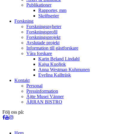
Publikationer
Rapporter, mm
Skriftserier
Forskning
Forskningsnyheter
Forskningsprofil
Forskningsprojekt
Avslutade projekt
Information till gästforskare
Våra forskare
Karin Beland Lindahl
Kajsa Kuoljok
Anna Westman Kuhmunen
Evelina Kallträsk
Kontakt
Personal
Pressinformation
Ájtte Musei Vänner
ÁRRAN BISTRO
Följ oss på:
Hem