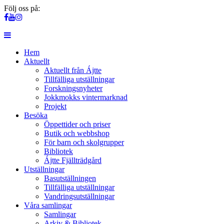
Följ oss på:
Hem
Aktuellt
Aktuellt från Ájtte
Tillfälliga utställningar
Forskningsnyheter
Jokkmokks vintermarknad
Projekt
Besöka
Öppettider och priser
Butik och webbshop
För barn och skolgrupper
Bibliotek
Ájtte Fjällträdgård
Utställningar
Basutställningen
Tillfälliga utställningar
Vandringsutställningar
Våra samlingar
Samlingar
Arkiv & Bibliotek