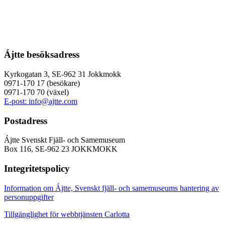
Ájtte besöksadress
Kyrkogatan 3, SE-962 31 Jokkmokk
0971-170 17 (besökare)
0971-170 70 (växel)
E-post: info@ajtte.com
Postadress
Ájtte Svenskt Fjäll- och Samemuseum
Box 116, SE-962 23 JOKKMOKK
Integritetspolicy
Information om Ájtte, Svenskt fjäll- och samemuseums hantering av
personuppgifter
Tillgänglighet för webbtjänsten Carlotta