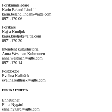
Forskningsledare
Karin Beland Lindahl
karin.beland.lindahl@ajtte.com
0971-170 06
Forskare
Kajsa Kuoljok
kajsa.kuoljok@ajtte.com
0971-170 20
Intendent kulturhistoria
Anna Westman Kuhmunen
anna.westman@ajtte.com
0971-170 14
Postdoktor
Evelina Kallträsk
evelina.kalltrask@ajtte.com
PUBLIKA ENHETEN
Enhetschef
Elina Nygård
elina.nygard@ajtte.com