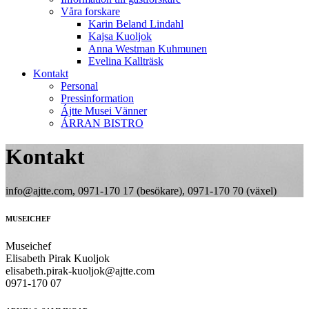
Våra forskare
Karin Beland Lindahl
Kajsa Kuoljok
Anna Westman Kuhmunen
Evelina Kallträsk
Kontakt
Personal
Pressinformation
Ájtte Musei Vänner
ÁRRAN BISTRO
Kontakt
info@ajtte.com, 0971-170 17 (besökare), 0971-170 70 (växel)
MUSEICHEF
Museichef
Elisabeth Pirak Kuoljok
elisabeth.pirak-kuoljok@ajtte.com
0971-170 07