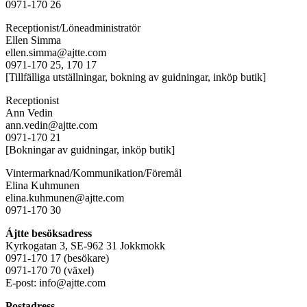
0971-170 26
Receptionist/Löneadministratör
Ellen Simma
ellen.simma@ajtte.com
0971-170 25, 170 17
[Tillfälliga utställningar, bokning av guidningar, inköp butik]
Receptionist
Ann Vedin
ann.vedin@ajtte.com
0971-170 21
[Bokningar av guidningar, inköp butik]
Vintermarknad/Kommunikation/Föremål
Elina Kuhmunen
elina.kuhmunen@ajtte.com
0971-170 30
Ájtte besöksadress
Kyrkogatan 3, SE-962 31 Jokkmokk
0971-170 17 (besökare)
0971-170 70 (växel)
E-post: info@ajtte.com
Postadress