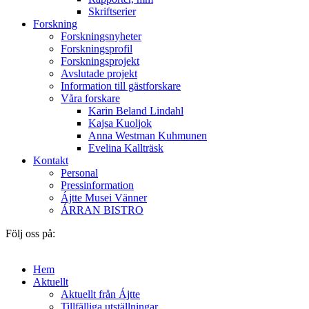
Skriftserier
Forskning
Forskningsnyheter
Forskningsprofil
Forskningsprojekt
Avslutade projekt
Information till gästforskare
Våra forskare
Karin Beland Lindahl
Kajsa Kuoljok
Anna Westman Kuhmunen
Evelina Kallträsk
Kontakt
Personal
Pressinformation
Ájtte Musei Vänner
ÁRRAN BISTRO
Följ oss på:
Hem
Aktuellt
Aktuellt från Ájtte
Tillfälliga utställningar