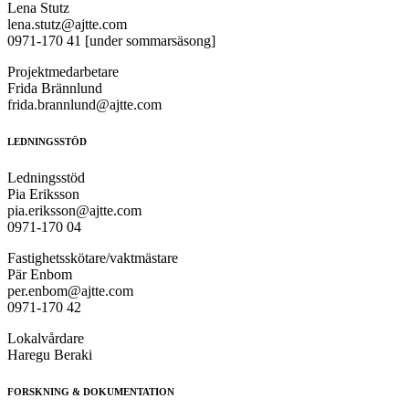
Lena Stutz
lena.stutz@ajtte.com
0971-170 41 [under sommarsäsong]
Projektmedarbetare
Frida Brännlund
frida.brannlund@ajtte.com
LEDNINGSSTÖD
Ledningsstöd
Pia Eriksson
pia.eriksson@ajtte.com
0971-170 04
Fastighetsskötare/vaktmästare
Pär Enbom
per.enbom@ajtte.com
0971-170 42
Lokalvårdare
Haregu Beraki
FORSKNING & DOKUMENTATION