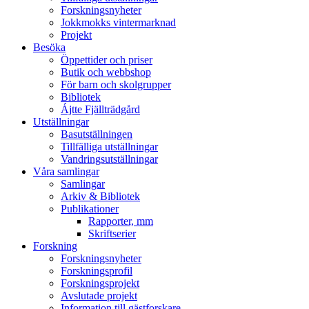
Forskningsnyheter
Jokkmokks vintermarknad
Projekt
Besöka
Öppettider och priser
Butik och webbshop
För barn och skolgrupper
Bibliotek
Ájtte Fjällträdgård
Utställningar
Basutställningen
Tillfälliga utställningar
Vandringsutställningar
Våra samlingar
Samlingar
Arkiv & Bibliotek
Publikationer
Rapporter, mm
Skriftserier
Forskning
Forskningsnyheter
Forskningsprofil
Forskningsprojekt
Avslutade projekt
Information till gästforskare