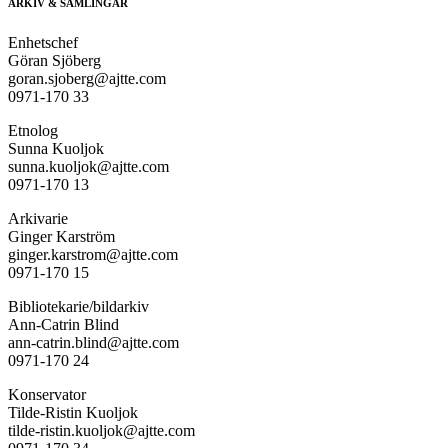
ARKIV & SAMLINGAR
Enhetschef
Göran Sjöberg
goran.sjoberg@ajtte.com
0971-170 33
Etnolog
Sunna Kuoljok
sunna.kuoljok@ajtte.com
0971-170 13
Arkivarie
Ginger Karström
ginger.karstrom@ajtte.com
0971-170 15
Bibliotekarie/bildarkiv
Ann-Catrin Blind
ann-catrin.blind@ajtte.com
0971-170 24
Konservator
Tilde-Ristin Kuoljok
tilde-ristin.kuoljok@ajtte.com