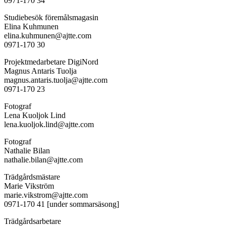
0971-170 34
Studiebesök föremålsmagasin
Elina Kuhmunen
elina.kuhmunen@ajtte.com
0971-170 30
Projektmedarbetare DigiNord
Magnus Antaris Tuolja
magnus.antaris.tuolja@ajtte.com
0971-170 23
Fotograf
Lena Kuoljok Lind
lena.kuoljok.lind@ajtte.com
Fotograf
Nathalie Bilan
nathalie.bilan@ajtte.com
Trädgårdsmästare
Marie Vikström
marie.vikstrom@ajtte.com
0971-170 41 [under sommarsäsong]
Trädgårdsarbetare