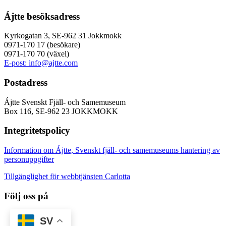
Ájtte besöksadress
Kyrkogatan 3, SE-962 31 Jokkmokk
0971-170 17 (besökare)
0971-170 70 (växel)
E-post: info@ajtte.com
Postadress
Ájtte Svenskt Fjäll- och Samemuseum
Box 116, SE-962 23 JOKKMOKK
Integritetspolicy
Information om Ájtte, Svenskt fjäll- och samemuseums hantering av
personuppgifter
Tillgänglighet för webbtjänsten Carlotta
Följ oss på
SV