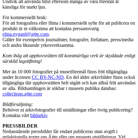
Undvik att använda blixt eftersom många av våra föremål är
känsliga för starkt ljus.
För kommersiellt bruk:
För att fotografera eller filma i kommersiellt syfte för att publicera en
produkt är ni välkomna att kontakta pressansvarig
elina.nygard@ajtte.com
.
Gäller för exempelvis journalister, fotografer, författare, press/media
och andra liknande yrkesverksamma.
Kom ihåg att upphovsrätten till konstnärliga verk är skyddade enligt
särskild lagstiftning!
Mer än 10 000 fotografier på museiföremål finns fritt tillgängliga
under licensen
CC BY-NC-ND
. En del äldre arkivbilder finns också
tillgängliga där upphovsrätten helt utgått och kan alltså fritt användas
av alla. Bildsamlingen är sökbar i museets publika databas:
collections.ajtte.com
Bildförsäljning:
Behöver ni arkivfotografier till utställningar eller övrig publicering?
Kontakta vårt
bildarkiv
.
PRESSBILDER
Nedanstående pressbilder får endast publiceras utan avgift i
redaktionella texter om Ájtte eller om museets utställningar. Vid