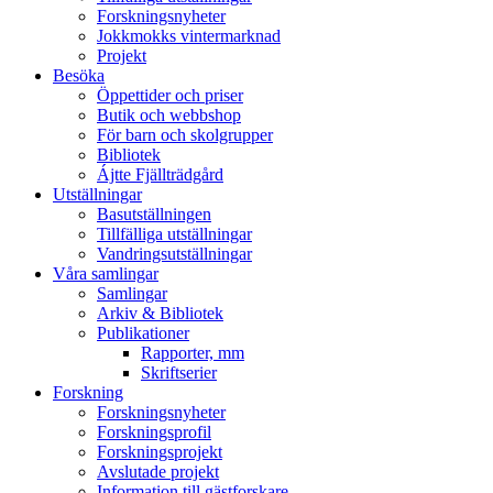
Forskningsnyheter
Jokkmokks vintermarknad
Projekt
Besöka
Öppettider och priser
Butik och webbshop
För barn och skolgrupper
Bibliotek
Ájtte Fjällträdgård
Utställningar
Basutställningen
Tillfälliga utställningar
Vandringsutställningar
Våra samlingar
Samlingar
Arkiv & Bibliotek
Publikationer
Rapporter, mm
Skriftserier
Forskning
Forskningsnyheter
Forskningsprofil
Forskningsprojekt
Avslutade projekt
Information till gästforskare