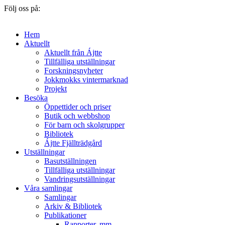
Följ oss på:
Hem
Aktuellt
Aktuellt från Ájtte
Tillfälliga utställningar
Forskningsnyheter
Jokkmokks vintermarknad
Projekt
Besöka
Öppettider och priser
Butik och webbshop
För barn och skolgrupper
Bibliotek
Ájtte Fjällträdgård
Utställningar
Basutställningen
Tillfälliga utställningar
Vandringsutställningar
Våra samlingar
Samlingar
Arkiv & Bibliotek
Publikationer
Rapporter, mm