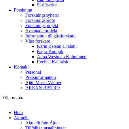
Skriftserier
Forskning
Forskningsnyheter
Forskningsprofil
Forskningsprojekt
Avslutade projekt
Information till gästforskare
Våra forskare
Karin Beland Lindahl
Kajsa Kuoljok
Anna Westman Kuhmunen
Evelina Kallträsk
Kontakt
Personal
Pressinformation
Ájtte Musei Vänner
ÁRRAN BISTRO
Följ oss på:
Hem
Aktuellt
Aktuellt från Ájtte
Tillfälliga utställningar