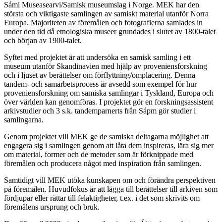
Sámi Museasearvi/Samisk museumslag i Norge. MEK har den
största och viktigaste samlingen av samiskt material utanför Norra
Europa. Majoriteten av föremålen och fotografierna samlades in
under den tid då etnologiska museer grundades i slutet av 1800-talet
och början av 1900-talet.
Syftet med projektet är att undersöka en samisk samling i ett
museum utanför Skandinavien med hjälp av proveniensforskning
och i ljuset av berättelser om förflyttning/omplacering. Denna
tandem- och samarbetsprocess är avsedd som exempel för hur
proveniensforskning om samiska samlingar i Tyskland, Europa och
över världen kan genomföras. I projektet gör en forskningsassistent
arkivstudier och 3 s.k. tandemparnerts från Sápm gör studier i
samlingarna.
Genom projektet vill MEK ge de samiska deltagarna möjlighet att
engagera sig i samlingen genom att låta dem inspireras, lära sig mer
om material, former och de metoder som är förknippade med
föremålen och producera något med inspiration från samlingen.
Samtidigt vill MEK utöka kunskapen om och förändra perspektiven
på föremålen. Huvudfokus är att lägga till berättelser till arkiven som
fördjupar eller rättar till felaktigheter, t.ex. i det som skrivits om
föremålens ursprung och bruk.