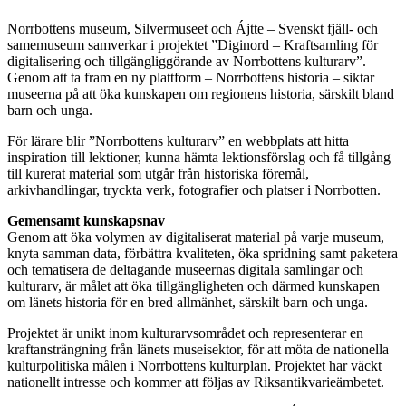
Norrbottens museum, Silvermuseet och Ájtte – Svenskt fjäll- och
samemuseum samverkar i projektet ”Diginord – Kraftsamling för
digitalisering och tillgängliggörande av Norrbottens kulturarv”.
Genom att ta fram en ny plattform – Norrbottens historia – siktar
museerna på att öka kunskapen om regionens historia, särskilt bland
barn och unga.
För lärare blir ”Norrbottens kulturarv” en webbplats att hitta
inspiration till lektioner, kunna hämta lektionsförslag och få tillgång
till kurerat material som utgår från historiska föremål,
arkivhandlingar, tryckta verk, fotografier och platser i Norrbotten.
Gemensamt kunskapsnav
Genom att öka volymen av digitaliserat material på varje museum,
knyta samman data, förbättra kvaliteten, öka spridning samt paketera
och tematisera de deltagande museernas digitala samlingar och
kulturarv, är målet att öka tillgängligheten och därmed kunskapen
om länets historia för en bred allmänhet, särskilt barn och unga.
Projektet är unikt inom kulturarvsområdet och representerar en
kraftansträngning från länets museisektor, för att möta de nationella
kulturpolitiska målen i Norrbottens kulturplan. Projektet har väckt
nationellt intresse och kommer att följas av Riksantikvarieämbetet.