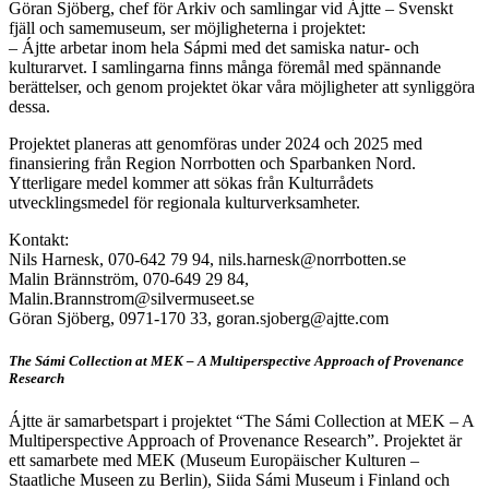
Göran Sjöberg, chef för Arkiv och samlingar vid Ájtte – Svenskt
fjäll och samemuseum, ser möjligheterna i projektet:
– Ájtte arbetar inom hela Sápmi med det samiska natur- och
kulturarvet. I samlingarna finns många föremål med spännande
berättelser, och genom projektet ökar våra möjligheter att synliggöra
dessa.
Projektet planeras att genomföras under 2024 och 2025 med
finansiering från Region Norrbotten och Sparbanken Nord.
Ytterligare medel kommer att sökas från Kulturrådets
utvecklingsmedel för regionala kulturverksamheter.
Kontakt:
Nils Harnesk, 070-642 79 94, nils.harnesk@norrbotten.se
Malin Brännström, 070-649 29 84,
Malin.Brannstrom@silvermuseet.se
Göran Sjöberg, 0971-170 33, goran.sjoberg@ajtte.com
The Sámi Collection at MEK – A Multiperspective Approach of Provenance
Research
Ájtte är samarbetspart i projektet “The Sámi Collection at MEK – A
Multiperspective Approach of Provenance Research”. Projektet är
ett samarbete med MEK (Museum Europäischer Kulturen –
Staatliche Museen zu Berlin), Siida Sámi Museum i Finland och