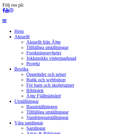
Följ oss på:
Hem
Aktuellt
Aktuellt från Ájtte
Tillfälliga utställningar
Forskningsnyheter
Jokkmokks vintermarknad
Projekt
Besöka
Öppettider och priser
Butik och webbshop
För barn och skolgrupper
Bibliotek
Ájtte Fjällträdgård
Utställningar
Basutställningen
Tillfälliga utställningar
Vandringsutställningar
Våra samlingar
Samlingar
Arkiv & Bibliotek