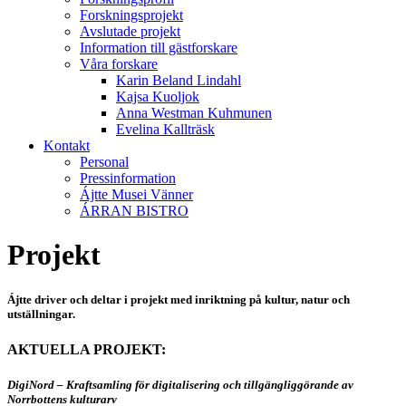
Forskningsprojekt
Avslutade projekt
Information till gästforskare
Våra forskare
Karin Beland Lindahl
Kajsa Kuoljok
Anna Westman Kuhmunen
Evelina Kallträsk
Kontakt
Personal
Pressinformation
Ájtte Musei Vänner
ÁRRAN BISTRO
Projekt
Ájtte driver och deltar i projekt med inriktning på kultur, natur och
utställningar.
AKTUELLA PROJEKT:
DigiNord – Kraftsamling för digitalisering och tillgängliggörande av
Norrbottens kulturarv