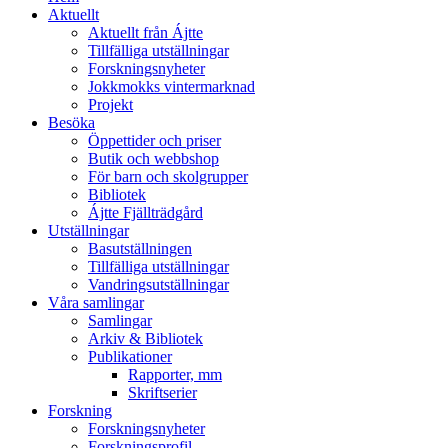
Aktuellt
Aktuellt från Ájtte
Tillfälliga utställningar
Forskningsnyheter
Jokkmokks vintermarknad
Projekt
Besöka
Öppettider och priser
Butik och webbshop
För barn och skolgrupper
Bibliotek
Ájtte Fjällträdgård
Utställningar
Basutställningen
Tillfälliga utställningar
Vandringsutställningar
Våra samlingar
Samlingar
Arkiv & Bibliotek
Publikationer
Rapporter, mm
Skriftserier
Forskning
Forskningsnyheter
Forskningsprofil