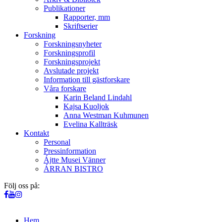
Publikationer
Rapporter, mm
Skriftserier
Forskning
Forskningsnyheter
Forskningsprofil
Forskningsprojekt
Avslutade projekt
Information till gästforskare
Våra forskare
Karin Beland Lindahl
Kajsa Kuoljok
Anna Westman Kuhmunen
Evelina Kallträsk
Kontakt
Personal
Pressinformation
Ájtte Musei Vänner
ÁRRAN BISTRO
Följ oss på:
Hem