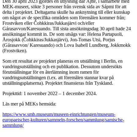
Den 30 april 2023 gjordes en utlysning där Ájtte, i samarbete med
MEK-museet, sökte 3 personer från svensk sida av Sápmi för att
delta i projektet. Deltagarna skulle ha anknytning till eller kunskap
om något av de specifika områden som föremålen kommer från;
Frostviken eller Čohkkiras/Jukkasjärvi och/eller
Gárasavvon/Karesuando. Till sista ansökningsdag 30 april hade 24
ansökningar kommit in. De som utsågs var: Helena Partapuoli,
Årosjokk (Čohkkiras/Jukkasjärvi), Jon-Tomas Utsi, Porjus
(Gárasavvon/ Karesuando) och Lova Isabell Lundberg, Jokkmokk
(Frostviken).
Som ett resultat av projektet planeras en utställning i Berlin, en
vandringsutställning och en publikation. Dessutom undersökts
förutställningar för en återlämning inom ramen för
vandringsutställningen (t.ex. att föremålen stannar kvar på
utställningsplatserna). Projektet finansieras från Tyskland.
Projekttid: 1 november 2022 – 1 december 2024.
Läs mer på MEKs hemsida:
https://www.smb.museum/museen-einrichtungen/museum-
europaeischer-kulturen/sammeln-forschen/sammlung/samische-
sammlung/