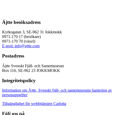
Ájtte besöksadress
Kyrkogatan 3, SE-962 31 Jokkmokk
0971-170 17 (besökare)
0971-170 70 (växel)
E-post: info@ajtte.com
Postadress
Ájtte Svenskt Fjäll- och Samemuseum
Box 116, SE-962 23 JOKKMOKK
Integritetspolicy
Information om Ájtte, Svenskt fjäll- och samemuseums hantering av
personuppgifter
Tillgänglighet för webbtjänsten Carlotta
Följ oss på