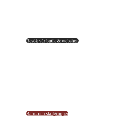
Butik webshop
Besök vår butik & webshop
Skolor
Barn- och skolgrupper