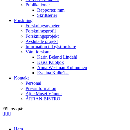
Publikationer
Rapporter, mm
Skriftserier
Forskning
Forskningsnyheter
Forskningsprofil
Forskningsprojekt
Avslutade projekt
Information till gästforskare
Våra forskare
Karin Beland Lindahl
Kajsa Kuoljok
Anna Westman Kuhmunen
Evelina Kallträsk
Kontakt
Personal
Pressinformation
Ájtte Musei Vänner
ÁRRAN BISTRO
Följ oss på:
Hem