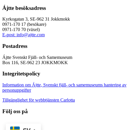
Ájtte besöksadress
Kyrkogatan 3, SE-962 31 Jokkmokk
0971-170 17 (besökare)
0971-170 70 (växel)
E-post: info@ajtte.com
Postadress
Ájtte Svenskt Fjäll- och Samemuseum
Box 116, SE-962 23 JOKKMOKK
Integritetspolicy
Information om Ájtte, Svenskt fjäll- och samemuseums hantering av
personuppgifter
Tillgänglighet för webbtjänsten Carlotta
Följ oss på