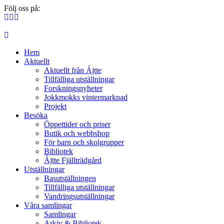
Följ oss på:
Hem
Aktuellt
Aktuellt från Ájtte
Tillfälliga utställningar
Forskningsnyheter
Jokkmokks vintermarknad
Projekt
Besöka
Öppettider och priser
Butik och webbshop
För barn och skolgrupper
Bibliotek
Ájtte Fjällträdgård
Utställningar
Basutställningen
Tillfälliga utställningar
Vandringsutställningar
Våra samlingar
Samlingar
Arkiv & Bibliotek