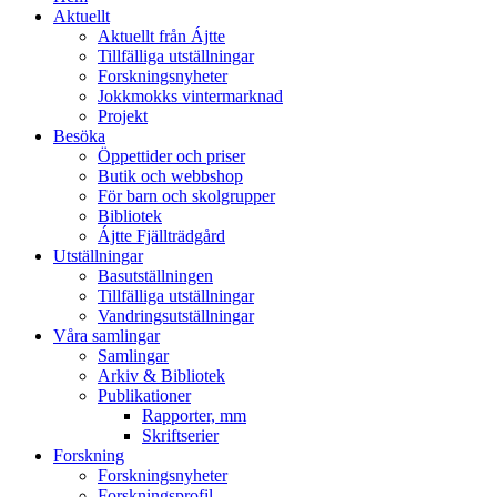
Aktuellt
Aktuellt från Ájtte
Tillfälliga utställningar
Forskningsnyheter
Jokkmokks vintermarknad
Projekt
Besöka
Öppettider och priser
Butik och webbshop
För barn och skolgrupper
Bibliotek
Ájtte Fjällträdgård
Utställningar
Basutställningen
Tillfälliga utställningar
Vandringsutställningar
Våra samlingar
Samlingar
Arkiv & Bibliotek
Publikationer
Rapporter, mm
Skriftserier
Forskning
Forskningsnyheter
Forskningsprofil