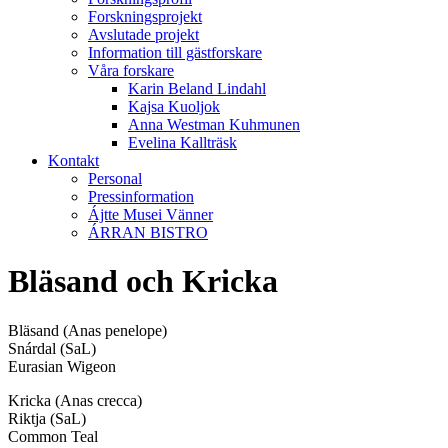
Forskningsprojekt
Avslutade projekt
Information till gästforskare
Våra forskare
Karin Beland Lindahl
Kajsa Kuoljok
Anna Westman Kuhmunen
Evelina Kallträsk
Kontakt
Personal
Pressinformation
Ájtte Musei Vänner
ÁRRAN BISTRO
Bläsand och Kricka
Bläsand (Anas penelope)
Snárdal (SaL)
Eurasian Wigeon
Kricka (Anas crecca)
Riktja (SaL)
Common Teal