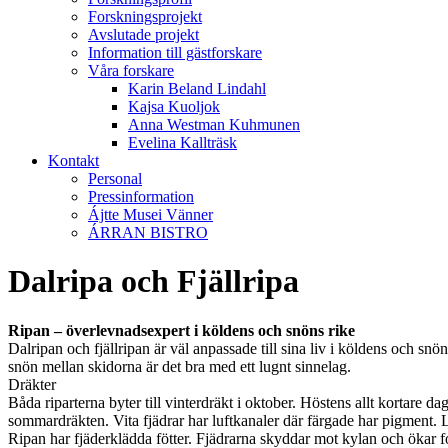
Forskningsprojekt
Avslutade projekt
Information till gästforskare
Våra forskare
Karin Beland Lindahl
Kajsa Kuoljok
Anna Westman Kuhmunen
Evelina Kallträsk
Kontakt
Personal
Pressinformation
Ájtte Musei Vänner
ÁRRAN BISTRO
Dalripa och Fjällripa
Ripan – överlevnadsexpert i köldens och snöns rike
Dalripan och fjällripan är väl anpassade till sina liv i köldens och snön
snön mellan skidorna är det bra med ett lugnt sinnelag.
Dräkter
Båda riparterna byter till vinterdräkt i oktober. Höstens allt kortare da
sommardräkten. Vita fjädrar har luftkanaler där färgade har pigment. Lu
Ripan har fjäderklädda fötter. Fjädrarna skyddar mot kylan och ökar fot