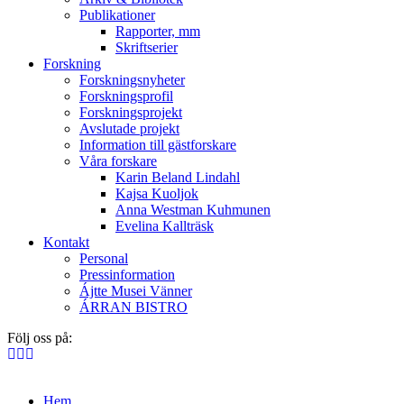
Publikationer
Rapporter, mm
Skriftserier
Forskning
Forskningsnyheter
Forskningsprofil
Forskningsprojekt
Avslutade projekt
Information till gästforskare
Våra forskare
Karin Beland Lindahl
Kajsa Kuoljok
Anna Westman Kuhmunen
Evelina Kallträsk
Kontakt
Personal
Pressinformation
Ájtte Musei Vänner
ÁRRAN BISTRO
Följ oss på:
Hem