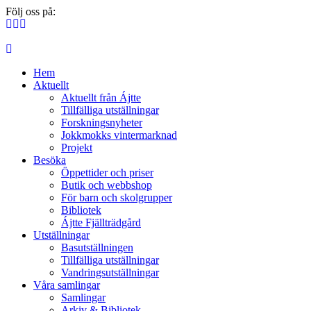
Följ oss på:
Hem
Aktuellt
Aktuellt från Ájtte
Tillfälliga utställningar
Forskningsnyheter
Jokkmokks vintermarknad
Projekt
Besöka
Öppettider och priser
Butik och webbshop
För barn och skolgrupper
Bibliotek
Ájtte Fjällträdgård
Utställningar
Basutställningen
Tillfälliga utställningar
Vandringsutställningar
Våra samlingar
Samlingar
Arkiv & Bibliotek