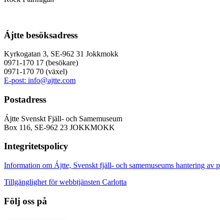
Ájtte besöksadress
Kyrkogatan 3, SE-962 31 Jokkmokk
0971-170 17 (besökare)
0971-170 70 (växel)
E-post: info@ajtte.com
Postadress
Ájtte Svenskt Fjäll- och Samemuseum
Box 116, SE-962 23 JOKKMOKK
Integritetspolicy
Information om Ájtte, Svenskt fjäll- och samemuseums hantering av p
Tillgänglighet för webbtjänsten Carlotta
Följ oss på