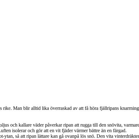
s rike. Man blir alltid lika överraskad av att få höra fjällripans knarrnin
gsljus och kallare väder påverkar ripan att rugga till den snövita, varmar
ften isolerar och gör att en vit fjäder värmer bättre än en färgad.
-ytan, så att ripan lättare kan gå ovanpå lös snö. Den vita vinterdräkte