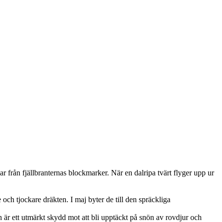
gar från fjällbranternas blockmarker. När en dalripa tvärt flyger upp ur
e och tjockare dräkten. I maj byter de till den spräckliga
n är ett utmärkt skydd mot att bli upptäckt på snön av rovdjur och