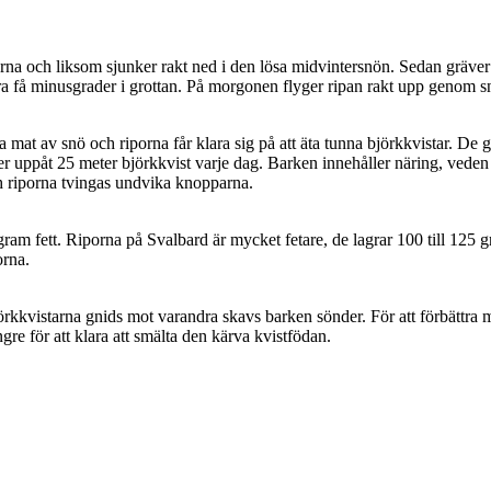
erna och liksom sjunker rakt ned i den lösa midvintersnön. Sedan gräve
några få minusgrader i grottan. På morgonen flyger ripan rakt upp genom 
a mat av snö och riporna får klara sig på att äta tunna björkkvistar. De g
a äter uppåt 25 meter björkkvist varje dag. Barken innehåller näring, v
och riporna tvingas undvika knopparna.
gram fett. Riporna på Svalbard är mycket fetare, de lagrar 100 till 125 g
orna.
kvistarna gnids mot varandra skavs barken sönder. För att förbättra ma
gre för att klara att smälta den kärva kvistfödan.