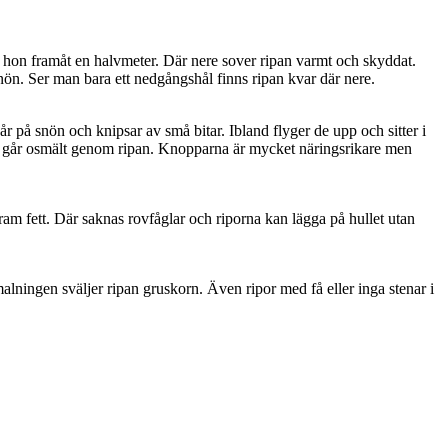
r hon framåt en halvmeter. Där nere sover ripan varmt och skyddat.
snön. Ser man bara ett nedgångshål finns ripan kvar där nere.
år på snön och knipsar av små bitar. Ibland flyger de upp och sitter i
eden går osmält genom ripan. Knopparna är mycket näringsrikare men
ram fett. Där saknas rovfåglar och riporna kan lägga på hullet utan
lningen sväljer ripan gruskorn. Även ripor med få eller inga stenar i