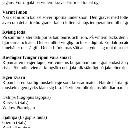
jägare. För ripjakt på vintern krävs därför ett tränat öga.
Varmt i snön
När det är som kallast sover riporna under snön. Den gräver med fött
även om det är trettio grader kallt i luften så höjs temperaturen till 
Kvistig föda
På somrarna äter dalriporna bär, bärris och frön. På vintern täcks denn
björkarna och äter. Det ser alltid vingligt och ostadigt ut. En dalrip
innehåller också gift. Det är björkarnas sätt att skydda sig mot djur 
Rovfåglar tvingar ripan vara smärt
Ripan är en mager fågel, vid vinterns början har hon lagrat endast 25 
risk. I Skandinavien är kungsörn och jaktfalk ständigt på jakt efter rip
Egen kvarn
Ripan har en kraftig muskelmage som krossar maten. När de hårda björk
muskelmagen tycks klara sig bra. På vintern blir ripans blindtarmar län
Dalripa (Lagopus lagopus)
Rievsak (SaL)
Willow Ptarmigan
Fjällripa (Lagopus muta)
Gierun (SaL)
Rock Ptarmigan