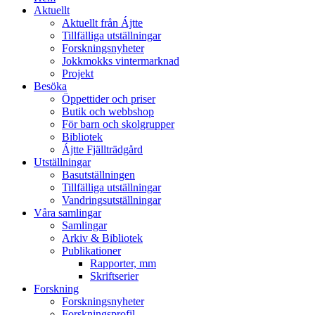
Aktuellt
Aktuellt från Ájtte
Tillfälliga utställningar
Forskningsnyheter
Jokkmokks vintermarknad
Projekt
Besöka
Öppettider och priser
Butik och webbshop
För barn och skolgrupper
Bibliotek
Ájtte Fjällträdgård
Utställningar
Basutställningen
Tillfälliga utställningar
Vandringsutställningar
Våra samlingar
Samlingar
Arkiv & Bibliotek
Publikationer
Rapporter, mm
Skriftserier
Forskning
Forskningsnyheter
Forskningsprofil