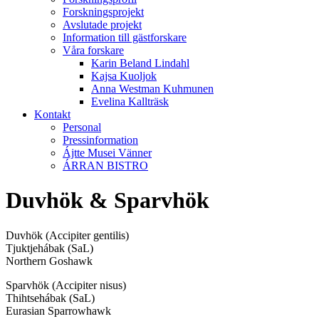
Forskningsprojekt
Avslutade projekt
Information till gästforskare
Våra forskare
Karin Beland Lindahl
Kajsa Kuoljok
Anna Westman Kuhmunen
Evelina Kallträsk
Kontakt
Personal
Pressinformation
Ájtte Musei Vänner
ÁRRAN BISTRO
Duvhök & Sparvhök
Duvhök (Accipiter gentilis)
Tjuktjehábak (SaL)
Northern Goshawk
Sparvhök (Accipiter nisus)
Thihtsehábak (SaL)
Eurasian Sparrowhawk