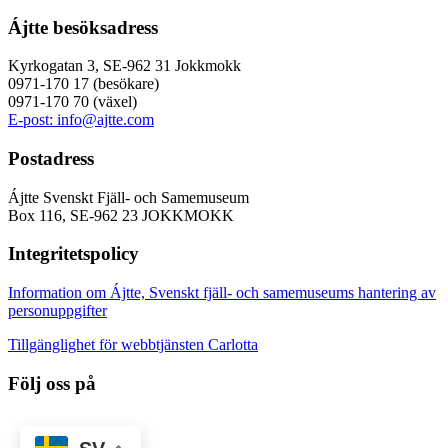
Ájtte besöksadress
Kyrkogatan 3, SE-962 31 Jokkmokk
0971-170 17 (besökare)
0971-170 70 (växel)
E-post: info@ajtte.com
Postadress
Ájtte Svenskt Fjäll- och Samemuseum
Box 116, SE-962 23 JOKKMOKK
Integritetspolicy
Information om Ájtte, Svenskt fjäll- och samemuseums hantering av
personuppgifter
Tillgänglighet för webbtjänsten Carlotta
Följ oss på