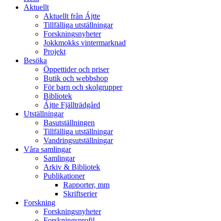
Aktuellt
Aktuellt från Ájtte
Tillfälliga utställningar
Forskningsnyheter
Jokkmokks vintermarknad
Projekt
Besöka
Öppettider och priser
Butik och webbshop
För barn och skolgrupper
Bibliotek
Ájtte Fjällträdgård
Utställningar
Basutställningen
Tillfälliga utställningar
Vandringsutställningar
Våra samlingar
Samlingar
Arkiv & Bibliotek
Publikationer
Rapporter, mm
Skriftserier
Forskning
Forskningsnyheter
Forskningsprofil