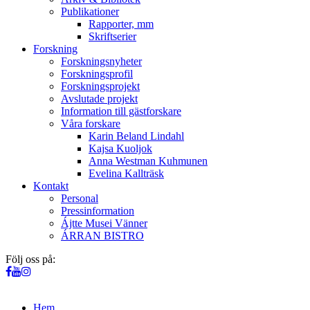
Publikationer
Rapporter, mm
Skriftserier
Forskning
Forskningsnyheter
Forskningsprofil
Forskningsprojekt
Avslutade projekt
Information till gästforskare
Våra forskare
Karin Beland Lindahl
Kajsa Kuoljok
Anna Westman Kuhmunen
Evelina Kallträsk
Kontakt
Personal
Pressinformation
Ájtte Musei Vänner
ÁRRAN BISTRO
Följ oss på:
Hem