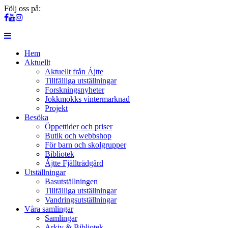
Följ oss på:
Hem
Aktuellt
Aktuellt från Ájtte
Tillfälliga utställningar
Forskningsnyheter
Jokkmokks vintermarknad
Projekt
Besöka
Öppettider och priser
Butik och webbshop
För barn och skolgrupper
Bibliotek
Ájtte Fjällträdgård
Utställningar
Basutställningen
Tillfälliga utställningar
Vandringsutställningar
Våra samlingar
Samlingar
Arkiv & Bibliotek