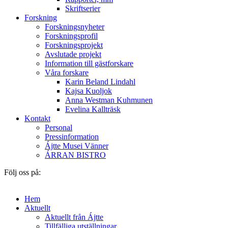
Skriftserier
Forskning
Forskningsnyheter
Forskningsprofil
Forskningsprojekt
Avslutade projekt
Information till gästforskare
Våra forskare
Karin Beland Lindahl
Kajsa Kuoljok
Anna Westman Kuhmunen
Evelina Kallträsk
Kontakt
Personal
Pressinformation
Ájtte Musei Vänner
ÁRRAN BISTRO
Följ oss på:
Hem
Aktuellt
Aktuellt från Ájtte
Tillfälliga utställningar