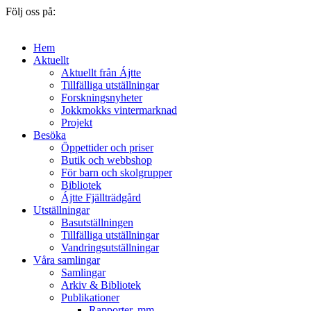
Följ oss på:
Hem
Aktuellt
Aktuellt från Ájtte
Tillfälliga utställningar
Forskningsnyheter
Jokkmokks vintermarknad
Projekt
Besöka
Öppettider och priser
Butik och webbshop
För barn och skolgrupper
Bibliotek
Ájtte Fjällträdgård
Utställningar
Basutställningen
Tillfälliga utställningar
Vandringsutställningar
Våra samlingar
Samlingar
Arkiv & Bibliotek
Publikationer
Rapporter, mm