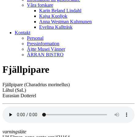
Våra forskare
Karin Beland Lindahl
Kajsa Kuoljok
Anna Westman Kuhmunen
Evelina Kallträsk
Kontakt
Personal
Pressinformation
Ájtte Musei Vänner
ÁRRAN BISTRO
Fjällpipare
Fjällpipare (Charadrius morinellus)
Láhul (SaL)
Eurasian Dotterel
varningsläte