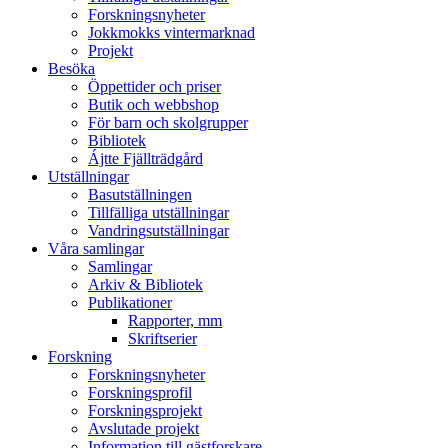
Forskningsnyheter
Jokkmokks vintermarknad
Projekt
Besöka
Öppettider och priser
Butik och webbshop
För barn och skolgrupper
Bibliotek
Ájtte Fjällträdgård
Utställningar
Basutställningen
Tillfälliga utställningar
Vandringsutställningar
Våra samlingar
Samlingar
Arkiv & Bibliotek
Publikationer
Rapporter, mm
Skriftserier
Forskning
Forskningsnyheter
Forskningsprofil
Forskningsprojekt
Avslutade projekt
Information till gästforskare