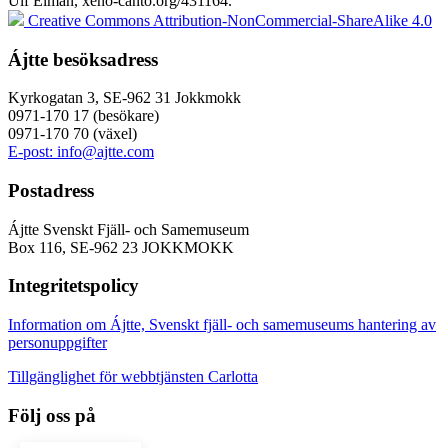
Ulf Elman, xeno-canto.org/431164.
Creative Commons Attribution-NonCommercial-ShareAlike 4.0
Ájtte besöksadress
Kyrkogatan 3, SE-962 31 Jokkmokk
0971-170 17 (besökare)
0971-170 70 (växel)
E-post: info@ajtte.com
Postadress
Ájtte Svenskt Fjäll- och Samemuseum
Box 116, SE-962 23 JOKKMOKK
Integritetspolicy
Information om Ájtte, Svenskt fjäll- och samemuseums hantering av
personuppgifter
Tillgänglighet för webbtjänsten Carlotta
Följ oss på