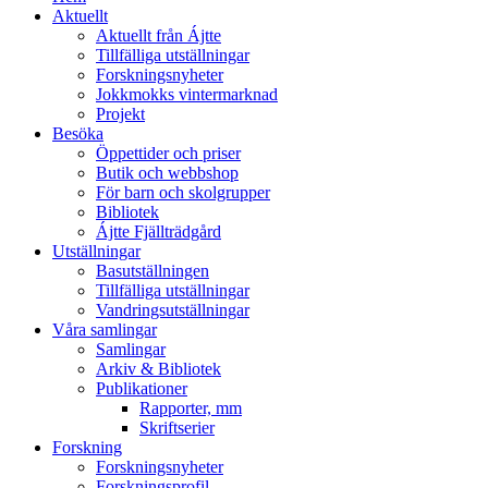
Aktuellt
Aktuellt från Ájtte
Tillfälliga utställningar
Forskningsnyheter
Jokkmokks vintermarknad
Projekt
Besöka
Öppettider och priser
Butik och webbshop
För barn och skolgrupper
Bibliotek
Ájtte Fjällträdgård
Utställningar
Basutställningen
Tillfälliga utställningar
Vandringsutställningar
Våra samlingar
Samlingar
Arkiv & Bibliotek
Publikationer
Rapporter, mm
Skriftserier
Forskning
Forskningsnyheter
Forskningsprofil