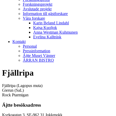
Forskningsprojekt
Avslutade projekt
Information till gästforskare
Våra forskare
Karin Beland Lindahl
Kajsa Kuoljok
Anna Westman Kuhmunen
Evelina Kallträsk
Kontakt
Personal
Pressinformation
Ájtte Musei Vänner
ÁRRAN BISTRO
Fjällripa
Fjällripa (Lagopus muta)
Gierun (SaL)
Rock Ptarmigan
Ájtte besöksadress
Kyrkogatan 3, SE-962 31 Jokkmokk