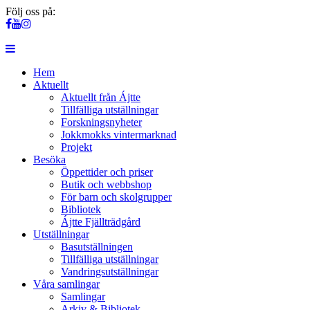
Följ oss på:
Hem
Aktuellt
Aktuellt från Ájtte
Tillfälliga utställningar
Forskningsnyheter
Jokkmokks vintermarknad
Projekt
Besöka
Öppettider och priser
Butik och webbshop
För barn och skolgrupper
Bibliotek
Ájtte Fjällträdgård
Utställningar
Basutställningen
Tillfälliga utställningar
Vandringsutställningar
Våra samlingar
Samlingar
Arkiv & Bibliotek