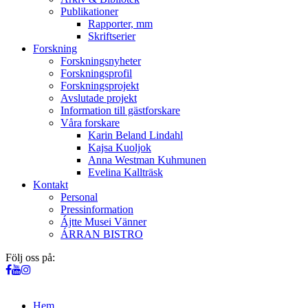
Publikationer
Rapporter, mm
Skriftserier
Forskning
Forskningsnyheter
Forskningsprofil
Forskningsprojekt
Avslutade projekt
Information till gästforskare
Våra forskare
Karin Beland Lindahl
Kajsa Kuoljok
Anna Westman Kuhmunen
Evelina Kallträsk
Kontakt
Personal
Pressinformation
Ájtte Musei Vänner
ÁRRAN BISTRO
Följ oss på:
Hem