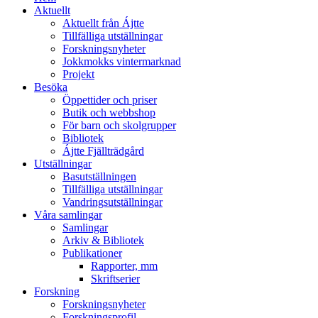
Aktuellt
Aktuellt från Ájtte
Tillfälliga utställningar
Forskningsnyheter
Jokkmokks vintermarknad
Projekt
Besöka
Öppettider och priser
Butik och webbshop
För barn och skolgrupper
Bibliotek
Ájtte Fjällträdgård
Utställningar
Basutställningen
Tillfälliga utställningar
Vandringsutställningar
Våra samlingar
Samlingar
Arkiv & Bibliotek
Publikationer
Rapporter, mm
Skriftserier
Forskning
Forskningsnyheter
Forskningsprofil