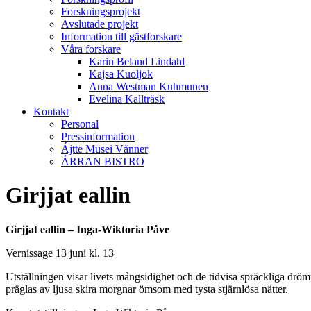
Forskningsprojekt
Avslutade projekt
Information till gästforskare
Våra forskare
Karin Beland Lindahl
Kajsa Kuoljok
Anna Westman Kuhmunen
Evelina Kallträsk
Kontakt
Personal
Pressinformation
Ájtte Musei Vänner
ÁRRAN BISTRO
Girjjat eallin
Girjjat eallin – Inga-Wiktoria Påve
Vernissage 13 juni kl. 13
Utställningen visar livets mångsidighet och de tidvisa spräckliga dr
präglas av ljusa skira morgnar ömsom med tysta stjärnlösa nätter.