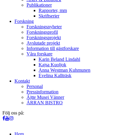
Publikationer
Rapporter, mm
Skriftserier
Forskning
Forskningsnyheter
Forskningsprofil
Forskningsprojekt
Avslutade projekt
Information till gästforskare
Våra forskare
Karin Beland Lindahl
Kajsa Kuoljok
Anna Westman Kuhmunen
Evelina Kallträsk
Kontakt
Personal
Pressinformation
Ájtte Musei Vänner
ÁRRAN BISTRO
Följ oss på:
Hem