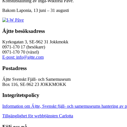
Konstutställning av Inga-Wiktoria Påve.
Bakom Laponia, 13 juni – 31 augusti
Ájtte besöksadress
Kyrkogatan 3, SE-962 31 Jokkmokk
0971-170 17 (besökare)
0971-170 70 (växel)
E-post: info@ajtte.com
Postadress
Ájtte Svenskt Fjäll- och Samemuseum
Box 116, SE-962 23 JOKKMOKK
Integritetspolicy
Information om Ájtte, Svenskt fjäll- och samemuseums hantering av p
Tillgänglighet för webbtjänsten Carlotta
Följ oss på