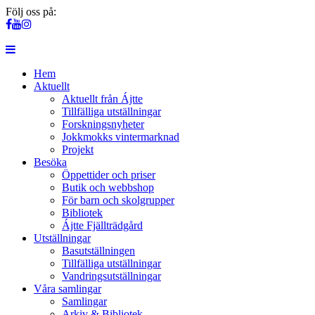
Följ oss på:
Hem
Aktuellt
Aktuellt från Ájtte
Tillfälliga utställningar
Forskningsnyheter
Jokkmokks vintermarknad
Projekt
Besöka
Öppettider och priser
Butik och webbshop
För barn och skolgrupper
Bibliotek
Ájtte Fjällträdgård
Utställningar
Basutställningen
Tillfälliga utställningar
Vandringsutställningar
Våra samlingar
Samlingar
Arkiv & Bibliotek