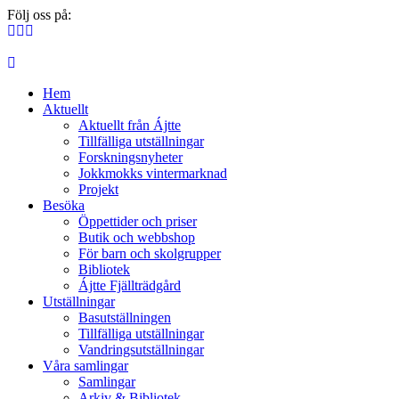
Följ oss på:
Hem
Aktuellt
Aktuellt från Ájtte
Tillfälliga utställningar
Forskningsnyheter
Jokkmokks vintermarknad
Projekt
Besöka
Öppettider och priser
Butik och webbshop
För barn och skolgrupper
Bibliotek
Ájtte Fjällträdgård
Utställningar
Basutställningen
Tillfälliga utställningar
Vandringsutställningar
Våra samlingar
Samlingar
Arkiv & Bibliotek