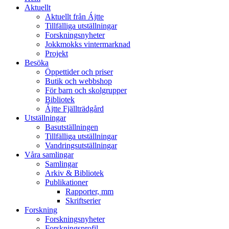
Aktuellt
Aktuellt från Ájtte
Tillfälliga utställningar
Forskningsnyheter
Jokkmokks vintermarknad
Projekt
Besöka
Öppettider och priser
Butik och webbshop
För barn och skolgrupper
Bibliotek
Ájtte Fjällträdgård
Utställningar
Basutställningen
Tillfälliga utställningar
Vandringsutställningar
Våra samlingar
Samlingar
Arkiv & Bibliotek
Publikationer
Rapporter, mm
Skriftserier
Forskning
Forskningsnyheter
Forskningsprofil