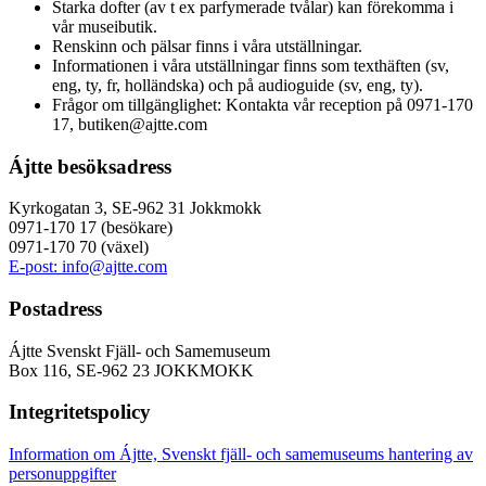
Starka dofter (av t ex parfymerade tvålar) kan förekomma i
vår museibutik.
Renskinn och pälsar finns i våra utställningar.
Informationen i våra utställningar finns som texthäften (sv,
eng, ty, fr, holländska) och på audioguide (sv, eng, ty).
Frågor om tillgänglighet: Kontakta vår reception på 0971-170
17, butiken@ajtte.com
Ájtte besöksadress
Kyrkogatan 3, SE-962 31 Jokkmokk
0971-170 17 (besökare)
0971-170 70 (växel)
E-post: info@ajtte.com
Postadress
Ájtte Svenskt Fjäll- och Samemuseum
Box 116, SE-962 23 JOKKMOKK
Integritetspolicy
Information om Ájtte, Svenskt fjäll- och samemuseums hantering av
personuppgifter