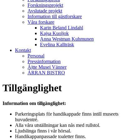
Forskningsprojekt
Avslutade projekt
Information till gästforskare
Våra forskare
Karin Beland Lindahl
Kajsa Kuoljok
Anna Westman Kuhmunen
Evelina Kallträsk
Kontakt
Personal
Pressinformation
Ájtte Musei Vänner
ÁRRAN BISTRO
Tillgänglighet
Information om tillgänglighet:
Parkeringsplats för handikappade finns intill museets
huvudentré.
Alla våra utställningar kan nås med rullstol.
Ljudslinga finns i vår hörsal.
Handikappanpassade toaletter finns.