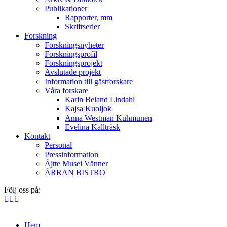
Publikationer
Rapporter, mm
Skriftserier
Forskning
Forskningsnyheter
Forskningsprofil
Forskningsprojekt
Avslutade projekt
Information till gästforskare
Våra forskare
Karin Beland Lindahl
Kajsa Kuoljok
Anna Westman Kuhmunen
Evelina Kallträsk
Kontakt
Personal
Pressinformation
Ájtte Musei Vänner
ÁRRAN BISTRO
Följ oss på:
Hem