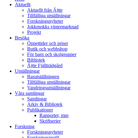
Aktuellt
Aktuellt från Ájtte
Tillfälliga utställningar
Forskningsnyheter
Jokkmokks vintermarknad
Projekt
Besöka
Öppettider och priser
Butik och webbshop
För barn och skolgrupper
Bibliotek
Ájtte Fjällträdgård
Utställningar
Basutställningen
Tillfälliga utställningar
Vandringsutställningar
Våra samlingar
Samlingar
Arkiv & Bibliotek
Publikationer
Rapporter, mm
Skriftserier
Forskning
Forskningsnyheter
Forskningsprofil