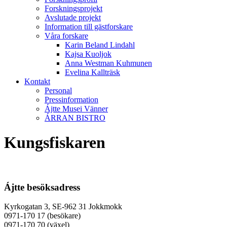
Forskningsprojekt
Avslutade projekt
Information till gästforskare
Våra forskare
Karin Beland Lindahl
Kajsa Kuoljok
Anna Westman Kuhmunen
Evelina Kallträsk
Kontakt
Personal
Pressinformation
Ájtte Musei Vänner
ÁRRAN BISTRO
Kungsfiskaren
Ájtte besöksadress
Kyrkogatan 3, SE-962 31 Jokkmokk
0971-170 17 (besökare)
0971-170 70 (växel)