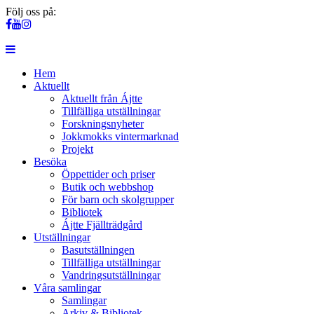
Följ oss på:
Hem
Aktuellt
Aktuellt från Ájtte
Tillfälliga utställningar
Forskningsnyheter
Jokkmokks vintermarknad
Projekt
Besöka
Öppettider och priser
Butik och webbshop
För barn och skolgrupper
Bibliotek
Ájtte Fjällträdgård
Utställningar
Basutställningen
Tillfälliga utställningar
Vandringsutställningar
Våra samlingar
Samlingar
Arkiv & Bibliotek