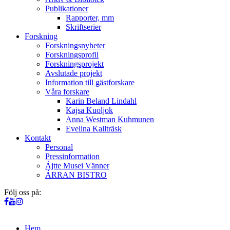
Publikationer
Rapporter, mm
Skriftserier
Forskning
Forskningsnyheter
Forskningsprofil
Forskningsprojekt
Avslutade projekt
Information till gästforskare
Våra forskare
Karin Beland Lindahl
Kajsa Kuoljok
Anna Westman Kuhmunen
Evelina Kallträsk
Kontakt
Personal
Pressinformation
Ájtte Musei Vänner
ÁRRAN BISTRO
Följ oss på:
Hem