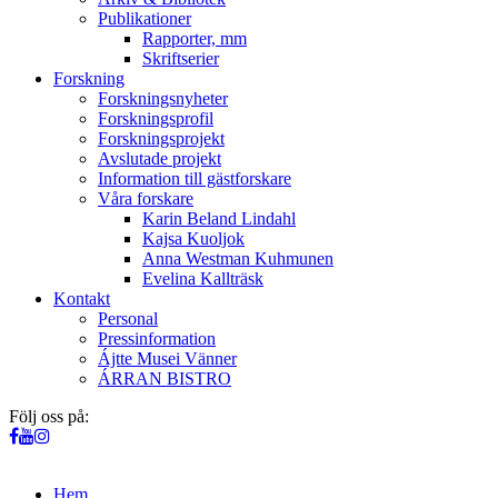
Publikationer
Rapporter, mm
Skriftserier
Forskning
Forskningsnyheter
Forskningsprofil
Forskningsprojekt
Avslutade projekt
Information till gästforskare
Våra forskare
Karin Beland Lindahl
Kajsa Kuoljok
Anna Westman Kuhmunen
Evelina Kallträsk
Kontakt
Personal
Pressinformation
Ájtte Musei Vänner
ÁRRAN BISTRO
Följ oss på:
Hem