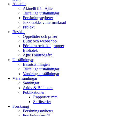
Aktuellt
Aktuellt från Ájtte
Tillfälliga utställningar
Forskningsnyheter
Jokkmokks vintermarknad
Projekt
Besöka
Öppettider och priser
Butik och webbshop
För barn och skolgrupper
Bibliotek
Ájtte Fjällträdgård
Utställningar
Basutställningen
Tillfälliga utställningar
Vandringsutställningar
Våra samlingar
Samlingar
Arkiv & Bibliotek
Publikationer
Rapporter, mm
Skriftserier
Forskning
Forskningsnyheter
Forskningsprofil