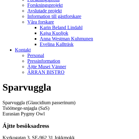
Forskningsprojekt
Avslutade projekt
Information till gästforskare
Våra forskare
Karin Beland Lindahl
Kajsa Kuoljok
Anna Westman Kuhmunen
Evelina Kallträsk
Kontakt
Personal
Pressinformation
Ájtte Musei Vänner
ÁRRAN BISTRO
Sparvuggla
Sparvuggla (Glaucidium passerinum)
Tsöötsege-snjagla (SaS)
Eurasian Pygmy Owl
Ájtte besöksadress
Kyrkogatan 3, SE-962 31 Jokkmokk