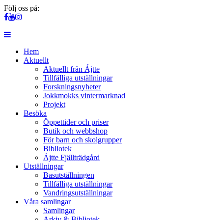
Följ oss på:
Hem
Aktuellt
Aktuellt från Ájtte
Tillfälliga utställningar
Forskningsnyheter
Jokkmokks vintermarknad
Projekt
Besöka
Öppettider och priser
Butik och webbshop
För barn och skolgrupper
Bibliotek
Ájtte Fjällträdgård
Utställningar
Basutställningen
Tillfälliga utställningar
Vandringsutställningar
Våra samlingar
Samlingar
Arkiv & Bibliotek