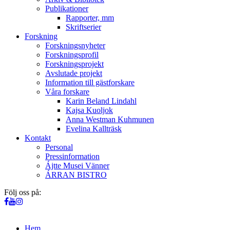
Publikationer
Rapporter, mm
Skriftserier
Forskning
Forskningsnyheter
Forskningsprofil
Forskningsprojekt
Avslutade projekt
Information till gästforskare
Våra forskare
Karin Beland Lindahl
Kajsa Kuoljok
Anna Westman Kuhmunen
Evelina Kallträsk
Kontakt
Personal
Pressinformation
Ájtte Musei Vänner
ÁRRAN BISTRO
Följ oss på:
Hem