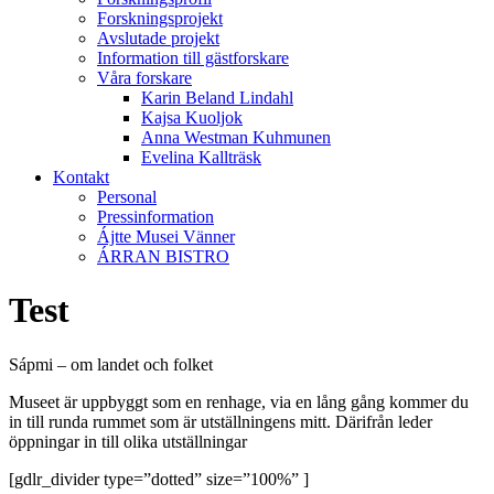
Forskningsprojekt
Avslutade projekt
Information till gästforskare
Våra forskare
Karin Beland Lindahl
Kajsa Kuoljok
Anna Westman Kuhmunen
Evelina Kallträsk
Kontakt
Personal
Pressinformation
Ájtte Musei Vänner
ÁRRAN BISTRO
Test
Sápmi – om landet och folket
Museet är uppbyggt som en renhage, via en lång gång kommer du
in till runda rummet som är utställningens mitt. Därifrån leder
öppningar in till olika utställningar
[gdlr_divider type=”dotted” size=”100%” ]