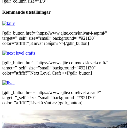
[gdlr_column size=”1/3″]
Kommande utställningar
[gdlr_button href=”https://www.ajtte.com/knivar-i-sapmi/”
target=”_self” size=”small” background=”#921f30″
color=”#ffffff”]Knivar i Sápmi >>[/gdlr_button]
[gdlr_button href=”https://www.ajtte.com/next-level-craft/”
target=”_self” size=”small” background=”#921f30″
color=”#ffffff”]Next Level Craft >>[/gdlr_button]
[gdlr_button href=”https://www.ajtte.com/livet-a-sant/”
target=”_self” size=”small” background=”#921f30″
color=”#ffffff”]Livet å sånt >>[/gdlr_button]