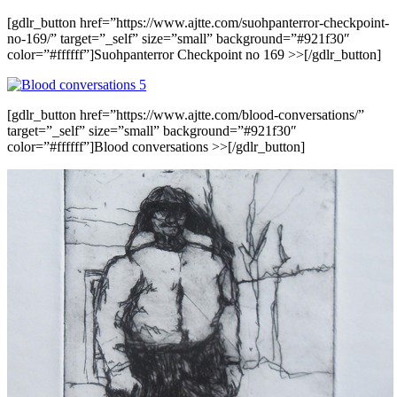
[gdlr_button href=”https://www.ajtte.com/suohpanterror-checkpoint-
no-169/” target=”_self” size=”small” background=”#921f30″
color=”#ffffff”]Suohpanterror Checkpoint no 169 >>[/gdlr_button]
[gdlr_button href=”https://www.ajtte.com/blood-conversations/”
target=”_self” size=”small” background=”#921f30″
color=”#ffffff”]Blood conversations >>[/gdlr_button]