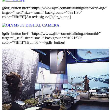
[gdlr_button href=”https://www.ajtte.com/utstallningar/att-reda-sig/”
target=”_self” size=”small” background=”#921f30″
color=”#ffffff”]Att reda sig >>[/gdlr_button]
[gdlr_button href=”https://www.ajtte.com/utstallningar/trumtid/”
target=”_self” size=”small” background=”#921f30″
color=”#ffffff”]Trumtid >>[/gdlr_button]