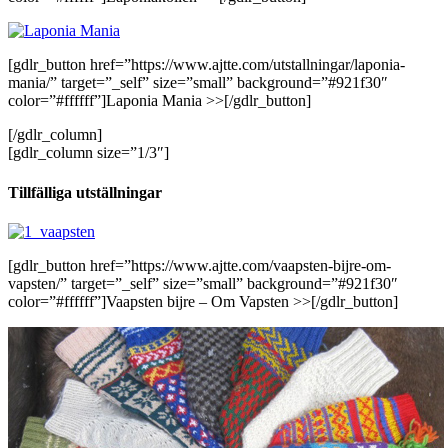
[gdlr_button href=”https://www.ajtte.com/utstallningar/laponia-
mania/” target=”_self” size=”small” background=”#921f30″
color=”#ffffff”]Laponia Mania >>[/gdlr_button]
[/gdlr_column]
[gdlr_column size=”1/3″]
Tillfälliga utställningar
[gdlr_button href=”https://www.ajtte.com/vaapsten-bijre-om-
vapsten/” target=”_self” size=”small” background=”#921f30″
color=”#ffffff”]Vaapsten bijre – Om Vapsten >>[/gdlr_button]