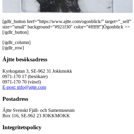
[gdlr_button href=”https://www.ajtte.com/ogonblick/” target=”_self”
size=”small” background=”#921f30″ color=”#ffffff”]Ögonblick >>
[/gdlr_button]
[/gdlr_column]
[/gdlr_row]
Ájtte besöksadress
Kyrkogatan 3, SE-962 31 Jokkmokk
0971-170 17 (besökare)
0971-170 70 (växel)
E-post: info@ajtte.com
Postadress
Ájtte Svenskt Fjäll- och Samemuseum
Box 116, SE-962 23 JOKKMOKK
Integritetspolicy