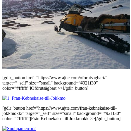
[gdlr_button href=”https://www.ajtte.com/oforutsagbart/”
target=”_self” size=”small” background=”#921f30″
color=”#ffffff”]Oförutsägbart >>[/gdlr_button]
[gdlr_button href=”https://www.ajtte.com/fran-kebnekaise-till-
jokkmokk/” target=”_self” size=”small” background=”#921f30″
color=”#ffffff”]Från Kebnekaise till Jokkmokk >>[/gdlr_button]