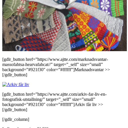
[gdlr_button href=”https://www.ajtte.com/marknadsvantar-
massofahtsa-hearvafahcat//” target=”_self” size=”small”
background=”#921f30″ color=”#ffffff”]Marknadsvantar >>
[/gdlr_button]
[gdlr_button href=”https://www.ajtte.com/arkiv-far-liv-en-
fotografisk-utstallning/” target=”_self” size=”small”
background=”#921f30″ color=”#ffffff”]Arkiv får liv >>
[/gdlr_button]
[/gdlr_column]