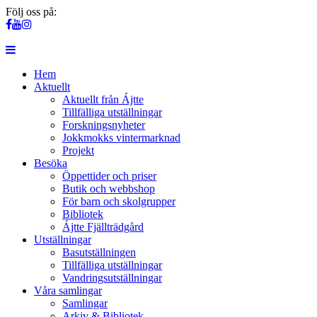
Följ oss på:
Hem
Aktuellt
Aktuellt från Ájtte
Tillfälliga utställningar
Forskningsnyheter
Jokkmokks vintermarknad
Projekt
Besöka
Öppettider och priser
Butik och webbshop
För barn och skolgrupper
Bibliotek
Ájtte Fjällträdgård
Utställningar
Basutställningen
Tillfälliga utställningar
Vandringsutställningar
Våra samlingar
Samlingar
Arkiv & Bibliotek