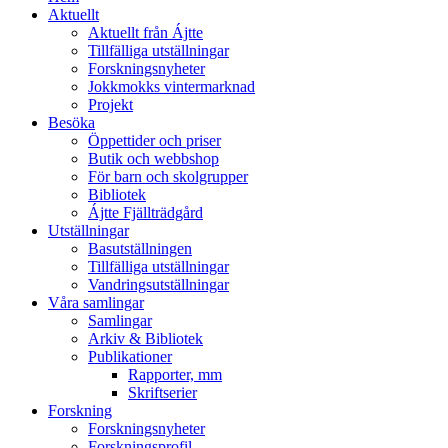
Aktuellt
Aktuellt från Ájtte
Tillfälliga utställningar
Forskningsnyheter
Jokkmokks vintermarknad
Projekt
Besöka
Öppettider och priser
Butik och webbshop
För barn och skolgrupper
Bibliotek
Ájtte Fjällträdgård
Utställningar
Basutställningen
Tillfälliga utställningar
Vandringsutställningar
Våra samlingar
Samlingar
Arkiv & Bibliotek
Publikationer
Rapporter, mm
Skriftserier
Forskning
Forskningsnyheter
Forskningsprofil