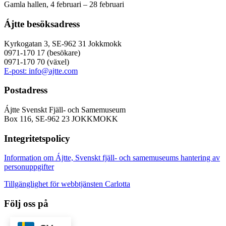
Gamla hallen, 4 februari – 28 februari
Ájtte besöksadress
Kyrkogatan 3, SE-962 31 Jokkmokk
0971-170 17 (besökare)
0971-170 70 (växel)
E-post: info@ajtte.com
Postadress
Ájtte Svenskt Fjäll- och Samemuseum
Box 116, SE-962 23 JOKKMOKK
Integritetspolicy
Information om Ájtte, Svenskt fjäll- och samemuseums hantering av
personuppgifter
Tillgänglighet för webbtjänsten Carlotta
Följ oss på