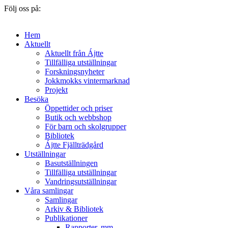
Följ oss på:
Hem
Aktuellt
Aktuellt från Ájtte
Tillfälliga utställningar
Forskningsnyheter
Jokkmokks vintermarknad
Projekt
Besöka
Öppettider och priser
Butik och webbshop
För barn och skolgrupper
Bibliotek
Ájtte Fjällträdgård
Utställningar
Basutställningen
Tillfälliga utställningar
Vandringsutställningar
Våra samlingar
Samlingar
Arkiv & Bibliotek
Publikationer
Rapporter, mm