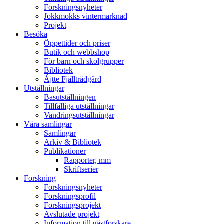
Forskningsnyheter
Jokkmokks vintermarknad
Projekt
Besöka
Öppettider och priser
Butik och webbshop
För barn och skolgrupper
Bibliotek
Ájtte Fjällträdgård
Utställningar
Basutställningen
Tillfälliga utställningar
Vandringsutställningar
Våra samlingar
Samlingar
Arkiv & Bibliotek
Publikationer
Rapporter, mm
Skriftserier
Forskning
Forskningsnyheter
Forskningsprofil
Forskningsprojekt
Avslutade projekt
Information till gästforskare