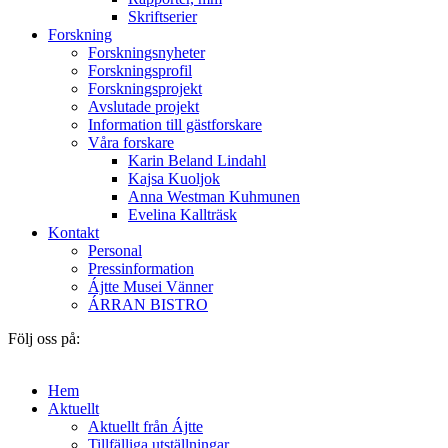
Skriftserier
Forskning
Forskningsnyheter
Forskningsprofil
Forskningsprojekt
Avslutade projekt
Information till gästforskare
Våra forskare
Karin Beland Lindahl
Kajsa Kuoljok
Anna Westman Kuhmunen
Evelina Kallträsk
Kontakt
Personal
Pressinformation
Ájtte Musei Vänner
ÁRRAN BISTRO
Följ oss på:
Hem
Aktuellt
Aktuellt från Ájtte
Tillfälliga utställningar