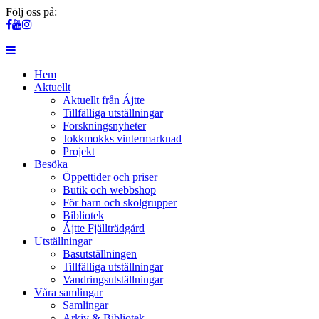
Följ oss på:
Hem
Aktuellt
Aktuellt från Ájtte
Tillfälliga utställningar
Forskningsnyheter
Jokkmokks vintermarknad
Projekt
Besöka
Öppettider och priser
Butik och webbshop
För barn och skolgrupper
Bibliotek
Ájtte Fjällträdgård
Utställningar
Basutställningen
Tillfälliga utställningar
Vandringsutställningar
Våra samlingar
Samlingar
Arkiv & Bibliotek