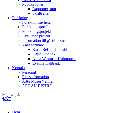
Publikationer
Rapporter, mm
Skriftserier
Forskning
Forskningsnyheter
Forskningsprofil
Forskningsprojekt
Avslutade projekt
Information till gästforskare
Våra forskare
Karin Beland Lindahl
Kajsa Kuoljok
Anna Westman Kuhmunen
Evelina Kallträsk
Kontakt
Personal
Pressinformation
Ájtte Musei Vänner
ÁRRAN BISTRO
Följ oss på:
Hem