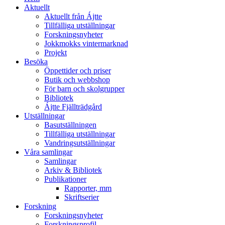
Aktuellt
Aktuellt från Ájtte
Tillfälliga utställningar
Forskningsnyheter
Jokkmokks vintermarknad
Projekt
Besöka
Öppettider och priser
Butik och webbshop
För barn och skolgrupper
Bibliotek
Ájtte Fjällträdgård
Utställningar
Basutställningen
Tillfälliga utställningar
Vandringsutställningar
Våra samlingar
Samlingar
Arkiv & Bibliotek
Publikationer
Rapporter, mm
Skriftserier
Forskning
Forskningsnyheter
Forskningsprofil