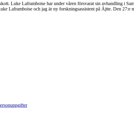
llskott. Luke Laframboise har under våren försvarat sin avhandling i Sa
 Luke Laframboise och jag är ny forskningsassistent på Ájtte. Den 27:e m
ersonuppgifter