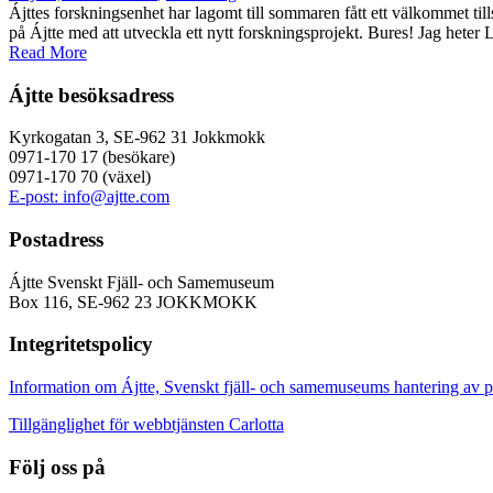
Ájttes forskningsenhet har lagomt till sommaren fått ett välkommet ti
på Ájtte med att utveckla ett nytt forskningsprojekt. Bures! Jag heter
Read More
Ájtte besöksadress
Kyrkogatan 3, SE-962 31 Jokkmokk
0971-170 17 (besökare)
0971-170 70 (växel)
E-post: info@ajtte.com
Postadress
Ájtte Svenskt Fjäll- och Samemuseum
Box 116, SE-962 23 JOKKMOKK
Integritetspolicy
Information om Ájtte, Svenskt fjäll- och samemuseums hantering av p
Tillgänglighet för webbtjänsten Carlotta
Följ oss på