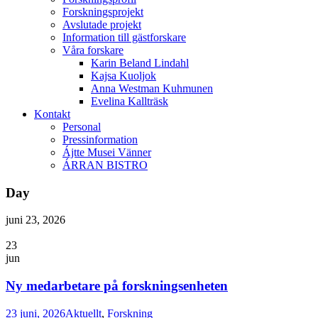
Forskningsprojekt
Avslutade projekt
Information till gästforskare
Våra forskare
Karin Beland Lindahl
Kajsa Kuoljok
Anna Westman Kuhmunen
Evelina Kallträsk
Kontakt
Personal
Pressinformation
Ájtte Musei Vänner
ÁRRAN BISTRO
Day
juni 23, 2026
23
jun
Ny medarbetare på forskningsenheten
23 juni, 2026
Aktuellt
,
Forskning