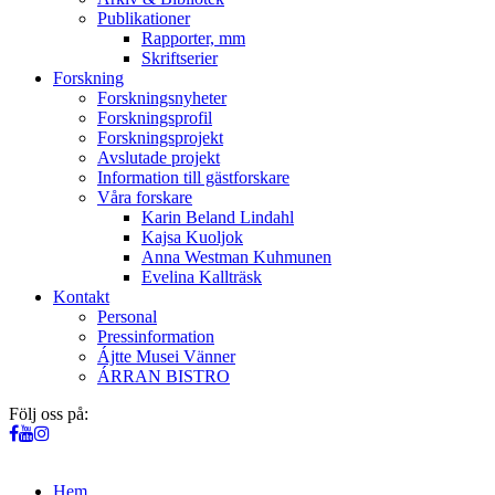
Publikationer
Rapporter, mm
Skriftserier
Forskning
Forskningsnyheter
Forskningsprofil
Forskningsprojekt
Avslutade projekt
Information till gästforskare
Våra forskare
Karin Beland Lindahl
Kajsa Kuoljok
Anna Westman Kuhmunen
Evelina Kallträsk
Kontakt
Personal
Pressinformation
Ájtte Musei Vänner
ÁRRAN BISTRO
Följ oss på:
Hem