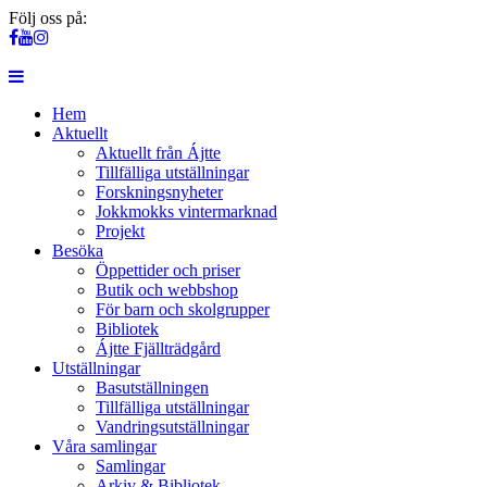
Följ oss på:
Hem
Aktuellt
Aktuellt från Ájtte
Tillfälliga utställningar
Forskningsnyheter
Jokkmokks vintermarknad
Projekt
Besöka
Öppettider och priser
Butik och webbshop
För barn och skolgrupper
Bibliotek
Ájtte Fjällträdgård
Utställningar
Basutställningen
Tillfälliga utställningar
Vandringsutställningar
Våra samlingar
Samlingar
Arkiv & Bibliotek