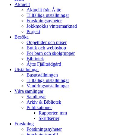
Aktuellt
Aktuellt från Ájtte
Tillfälliga utställningar
Forskningsnyheter
Jokkmokks vintermarknad
Projekt
Besöka
Öppettider och priser
Butik och webbshop
För barn och skolgrupper
Bibliotek
Ájtte Fjällträdgård
Utställningar
Basutställningen
Tillfälliga utställningar
Vandringsutställningar
Våra samlingar
Samlingar
Arkiv & Bibliotek
Publikationer
Rapporter, mm
Skriftserier
Forskning
Forskningsnyheter
Forskningsprofil