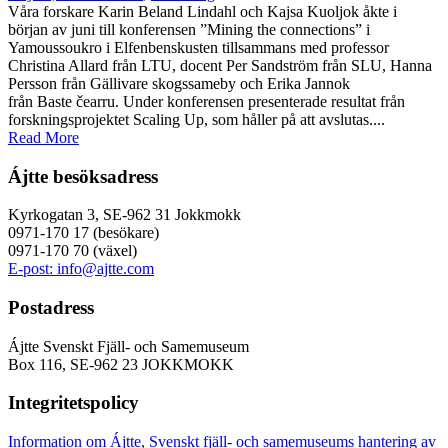
Våra forskare Karin Beland Lindahl och Kajsa Kuoljok åkte i
början av juni till konferensen ”Mining the connections” i
Yamoussoukro i Elfenbenskusten tillsammans med professor
Christina Allard från LTU, docent Per Sandström från SLU, Hanna
Persson från Gällivare skogssameby och Erika Jannok
från Baste čearru. Under konferensen presenterade resultat från
forskningsprojektet Scaling Up, som håller på att avslutas....
Read More
Ájtte besöksadress
Kyrkogatan 3, SE-962 31 Jokkmokk
0971-170 17 (besökare)
0971-170 70 (växel)
E-post: info@ajtte.com
Postadress
Ájtte Svenskt Fjäll- och Samemuseum
Box 116, SE-962 23 JOKKMOKK
Integritetspolicy
Information om Ájtte, Svenskt fjäll- och samemuseums hantering av