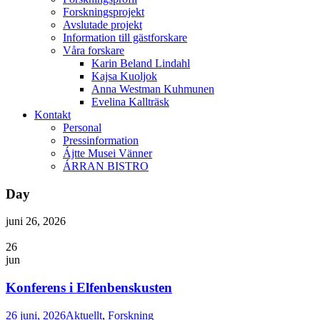
Forskningsprojekt
Avslutade projekt
Information till gästforskare
Våra forskare
Karin Beland Lindahl
Kajsa Kuoljok
Anna Westman Kuhmunen
Evelina Kallträsk
Kontakt
Personal
Pressinformation
Ájtte Musei Vänner
ÁRRAN BISTRO
Day
juni 26, 2026
26
jun
Konferens i Elfenbenskusten
26 juni, 2026
Aktuellt
,
Forskning