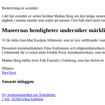
Beskrivning av avsnittet:
I det här avsnittet av serien berättar Mattias Berg om den heliga stene
dagbok i samma monter som sejten på museet. Och fullt med mynt ru
Museernas hemligheter undersöker märkli
Vi får möta Ann-Maj Kuoljok Albinsson, som är vice ordförande i same
Dessutom kommunikatören Elina Kuhmunen och religionshistorike
I Jokkmokk får vi också möta Fredrik Prost, konsthantverkare, som med
Mattias Berg träffar även Erik Franzén i Göteborg, som har skrivit en 
0
Shares
Prev
Next
Senaste inläggen
Ny forskningsartikel om Árbediehtu
2 juli, 2026
Evelina kallträsk