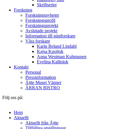
Skriftserier
Forskning
Forskningsnyheter
Forskningsprofil
Forskningsprojekt
Avslutade projekt
Information till gästforskare
Våra forskare
Karin Beland Lindahl
Kajsa Kuoljok
Anna Westman Kuhmunen
Evelina Kallträsk
Kontakt
Personal
Pressinformation
Ájtte Musei Vänner
ÁRRAN BISTRO
Följ oss på:
Hem
Aktuellt
Aktuellt från Ájtte
Tillfälliga utställningar