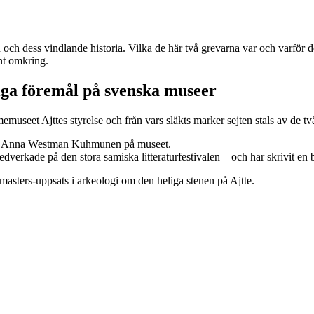
n och dess vindlande historia. Vilka de här två grevarna var och varför de
nt omkring.
ga föremål på svenska museer
museet Ajttes styrelse och från vars släkts marker sejten stals av de t
rn Anna Westman Kuhmunen på museet.
verkade på den stora samiska litteraturfestivalen – och har skrivit en 
masters-uppsats i arkeologi om den heliga stenen på Ajtte.