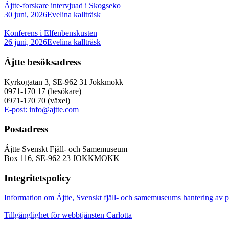
Ájtte-forskare intervjuad i Skogseko
30 juni, 2026
Evelina kallträsk
Konferens i Elfenbenskusten
26 juni, 2026
Evelina kallträsk
Ájtte besöksadress
Kyrkogatan 3, SE-962 31 Jokkmokk
0971-170 17 (besökare)
0971-170 70 (växel)
E-post: info@ajtte.com
Postadress
Ájtte Svenskt Fjäll- och Samemuseum
Box 116, SE-962 23 JOKKMOKK
Integritetspolicy
Information om Ájtte, Svenskt fjäll- och samemuseums hantering av p
Tillgänglighet för webbtjänsten Carlotta