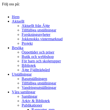
Följ oss på:
Hem
Aktuellt
Aktuellt från Ájtte
Tillfälliga utställningar
Forskningsnyheter
Jokkmokks vintermarknad
Projekt
Besöka
Öppettider och priser
Butik och webbshop
För barn och skolgrupper
Bibliotek
Ájtte Fjällträdgård
Utställningar
Basutställningen
Tillfälliga utställningar
Vandringsutställningar
Våra samlingar
Samlingar
Arkiv & Bibliotek
Publikationer
Rapporter, mm