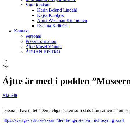
Våra forskare
Karin Beland Lindahl
Kajsa Kuoljok
Anna Westman Kuhmunen
Evelina Kallträsk
Kontakt
Personal
Pressinformation
Ájtte Musei Vänner
ÁRRAN BISTRO
27
feb
Ájtte är med i podden ”Museern
Aktuellt
Lyssna till avsnittet ”Den heliga stenen som stals från samerna” om se
https://sverigesradio.se/avsnitt/den-heliga-stenen-med-osynlig-kraft