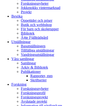
Forskningsnyheter
Jokkmokks vintermarknad
Projekt
Besöka
Öppettider och priser
Butik och webbshop
För barn och skolgrupper
Bibliotek
Ájtte Fjällträdgård
Utställningar
Basutställningen
Tillfälliga utställningar
Vandringsutställningar
Våra samlingar
Samlingar
Arkiv & Bibliotek
Publikationer
Rapporter, mm
Skriftserier
Forskning
Forskningsnyheter
Forskningsprofil
Forskningsprojekt
Avslutade projekt
Information till gästforskare