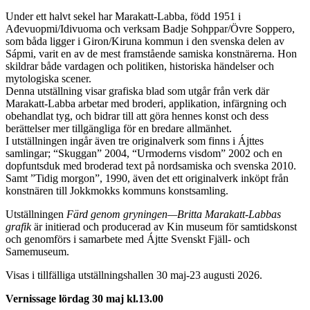
Under ett halvt sekel har Marakatt-Labba, född 1951 i
Ađevuopmi/Idivuoma och verksam Badje Sohppar/Övre Soppero,
som båda ligger i Giron/Kiruna kommun i den svenska delen av
Sápmi, varit en av de mest framstående samiska konstnärerna. Hon
skildrar både vardagen och politiken, historiska händelser och
mytologiska scener.
Denna utställning visar grafiska blad som utgår från verk där
Marakatt-Labba arbetar med broderi, applikation, infärgning och
obehandlat tyg, och bidrar till att göra hennes konst och dess
berättelser mer tillgängliga för en bredare allmänhet.
I utställningen ingår även tre originalverk som finns i Ájttes
samlingar; “Skuggan” 2004, “Urmoderns visdom” 2002 och en
dopfuntsduk med broderad text på nordsamiska och svenska 2010.
Samt ”Tidig morgon”, 1990, även det ett originalverk inköpt från
konstnären till Jokkmokks kommuns konstsamling.
Utställningen
Färd genom gryningen—Britta Marakatt-Labbas
grafik
är initierad och producerad av Kin museum för samtidskonst
och genomförs i samarbete med Ájtte Svenskt Fjäll- och
Samemuseum.
Visas i tillfälliga utställningshallen 30 maj-23 augusti 2026.
Vernissage lördag 30 maj kl.13.00