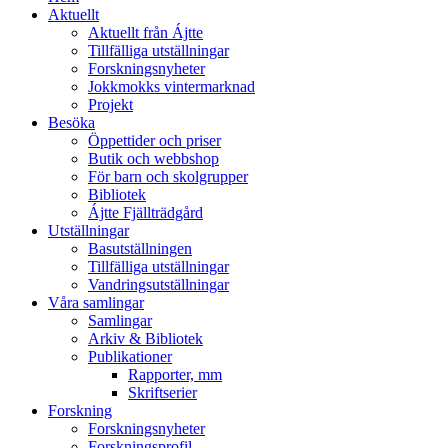
Aktuellt
Aktuellt från Ájtte
Tillfälliga utställningar
Forskningsnyheter
Jokkmokks vintermarknad
Projekt
Besöka
Öppettider och priser
Butik och webbshop
För barn och skolgrupper
Bibliotek
Ájtte Fjällträdgård
Utställningar
Basutställningen
Tillfälliga utställningar
Vandringsutställningar
Våra samlingar
Samlingar
Arkiv & Bibliotek
Publikationer
Rapporter, mm
Skriftserier
Forskning
Forskningsnyheter
Forskningsprofil