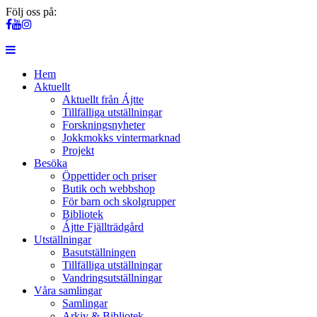
Följ oss på:
Hem
Aktuellt
Aktuellt från Ájtte
Tillfälliga utställningar
Forskningsnyheter
Jokkmokks vintermarknad
Projekt
Besöka
Öppettider och priser
Butik och webbshop
För barn och skolgrupper
Bibliotek
Ájtte Fjällträdgård
Utställningar
Basutställningen
Tillfälliga utställningar
Vandringsutställningar
Våra samlingar
Samlingar
Arkiv & Bibliotek