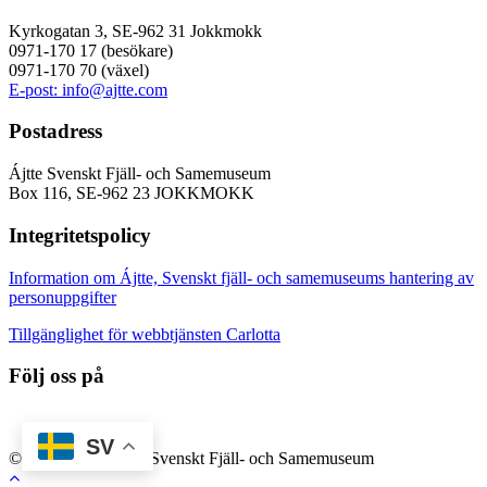
Kyrkogatan 3, SE-962 31 Jokkmokk
0971-170 17 (besökare)
0971-170 70 (växel)
E-post: info@ajtte.com
Postadress
Ájtte Svenskt Fjäll- och Samemuseum
Box 116, SE-962 23 JOKKMOKK
Integritetspolicy
Information om Ájtte, Svenskt fjäll- och samemuseums hantering av
personuppgifter
Tillgänglighet för webbtjänsten Carlotta
Följ oss på
SV
© 2026 Ájtte.com – Svenskt Fjäll- och Samemuseum