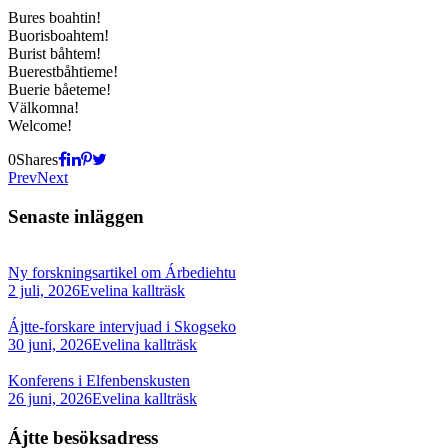
Bures boahtin!
Buorisboahtem!
Burist båhtem!
Buerestbåhtieme!
Buerie båeteme!
Välkomna!
Welcome!
0
Shares
Prev
Next
Senaste inläggen
Ny forskningsartikel om Árbediehtu
2 juli, 2026
Evelina kallträsk
Ájtte-forskare intervjuad i Skogseko
30 juni, 2026
Evelina kallträsk
Konferens i Elfenbenskusten
26 juni, 2026
Evelina kallträsk
Ájtte besöksadress