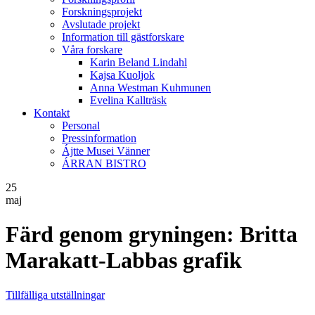
Forskningsprojekt
Avslutade projekt
Information till gästforskare
Våra forskare
Karin Beland Lindahl
Kajsa Kuoljok
Anna Westman Kuhmunen
Evelina Kallträsk
Kontakt
Personal
Pressinformation
Ájtte Musei Vänner
ÁRRAN BISTRO
25
maj
Färd genom gryningen: Britta
Marakatt-Labbas grafik
Tillfälliga utställningar