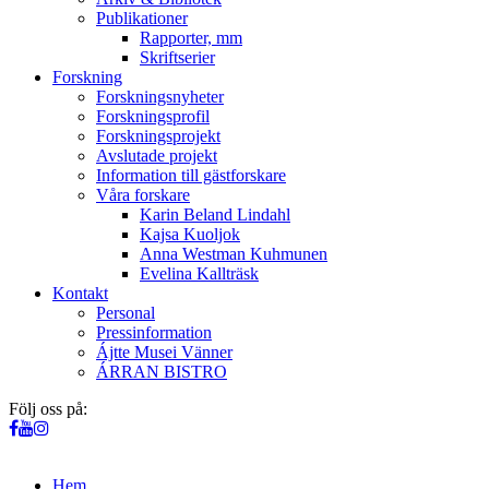
Publikationer
Rapporter, mm
Skriftserier
Forskning
Forskningsnyheter
Forskningsprofil
Forskningsprojekt
Avslutade projekt
Information till gästforskare
Våra forskare
Karin Beland Lindahl
Kajsa Kuoljok
Anna Westman Kuhmunen
Evelina Kallträsk
Kontakt
Personal
Pressinformation
Ájtte Musei Vänner
ÁRRAN BISTRO
Följ oss på:
Hem