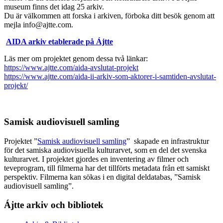
museum finns det idag 25 arkiv.
Du är välkommen att forska i arkiven, förboka ditt besök genom att
mejla info@ajtte.com.
AIDA arkiv etablerade på Ájtte
Läs mer om projektet genom dessa två länkar:
https://www.ajtte.com/aida-avslutat-projekt
https://www.ajtte.com/aida-ii-arkiv-som-aktorer-i-samtiden-avslutat-
projekt/
Samisk audiovisuell samling
Projektet ”
Samisk audiovisuell samling
” skapade en infrastruktur
för det samiska audiovisuella kulturarvet, som en del det svenska
kulturarvet. I projektet gjordes en inventering av filmer och
teveprogram, till filmerna har det tillförts metadata från ett samiskt
perspektiv. Filmerna kan sökas i en digital deldatabas, ”Samisk
audiovisuell samling”.
Ájtte arkiv och bibliotek