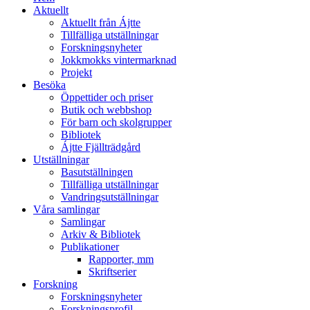
Aktuellt
Aktuellt från Ájtte
Tillfälliga utställningar
Forskningsnyheter
Jokkmokks vintermarknad
Projekt
Besöka
Öppettider och priser
Butik och webbshop
För barn och skolgrupper
Bibliotek
Ájtte Fjällträdgård
Utställningar
Basutställningen
Tillfälliga utställningar
Vandringsutställningar
Våra samlingar
Samlingar
Arkiv & Bibliotek
Publikationer
Rapporter, mm
Skriftserier
Forskning
Forskningsnyheter
Forskningsprofil