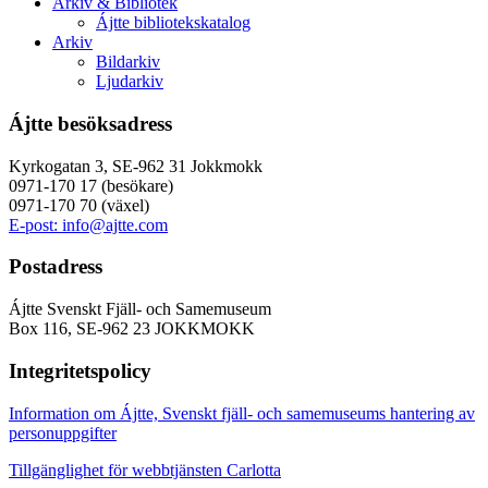
Arkiv & Bibliotek
Ájtte bibliotekskatalog
Arkiv
Bildarkiv
Ljudarkiv
Ájtte besöksadress
Kyrkogatan 3, SE-962 31 Jokkmokk
0971-170 17 (besökare)
0971-170 70 (växel)
E-post: info@ajtte.com
Postadress
Ájtte Svenskt Fjäll- och Samemuseum
Box 116, SE-962 23 JOKKMOKK
Integritetspolicy
Information om Ájtte, Svenskt fjäll- och samemuseums hantering av
personuppgifter
Tillgänglighet för webbtjänsten Carlotta