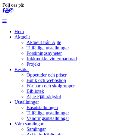
Följ oss på:
Hem
Aktuellt
Aktuellt från Ájtte
Tillfälliga utställningar
Forskningsnyheter
Jokkmokks vintermarknad
Projekt
Besöka
Öppettider och priser
Butik och webbshop
För barn och skolgrupper
Bibliotek
Ájtte Fjällträdgård
Utställningar
Basutställningen
Tillfälliga utställningar
Vandringsutställningar
Våra samlingar
Samlingar
Arkiv & Bibliotek