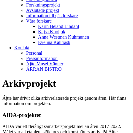
Forskningsprojekt
Avslutade projekt
Information till gästforskare
Våra forskare
Karin Beland Lindahl
Kajsa Kuoljok
Anna Westman Kuhmunen
Evelina Kallträsk
Kontakt
Personal
Pressinformation
Ájtte Musei Vänner
ÁRRAN BISTRO
Arkivprojekt
Ájtte har drivit olika arkivrelaterade projekt genom åren. Här finns
information om projekten.
AIDA-projektet
AIDA var ett flerårigt samarbetsprojekt mellan åren 2017-2022.
Målet var att etablera slöjdares och konstnärers arkiv. På Ájtte