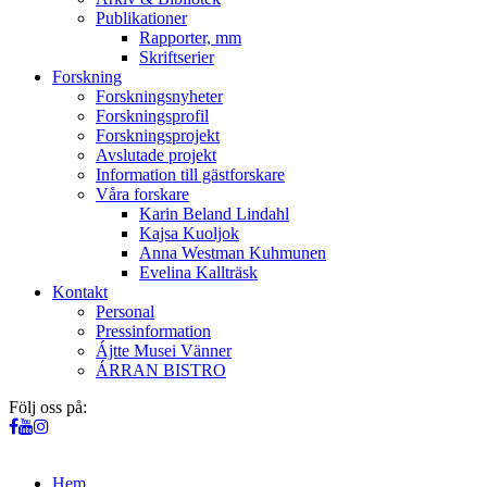
Publikationer
Rapporter, mm
Skriftserier
Forskning
Forskningsnyheter
Forskningsprofil
Forskningsprojekt
Avslutade projekt
Information till gästforskare
Våra forskare
Karin Beland Lindahl
Kajsa Kuoljok
Anna Westman Kuhmunen
Evelina Kallträsk
Kontakt
Personal
Pressinformation
Ájtte Musei Vänner
ÁRRAN BISTRO
Följ oss på:
Hem