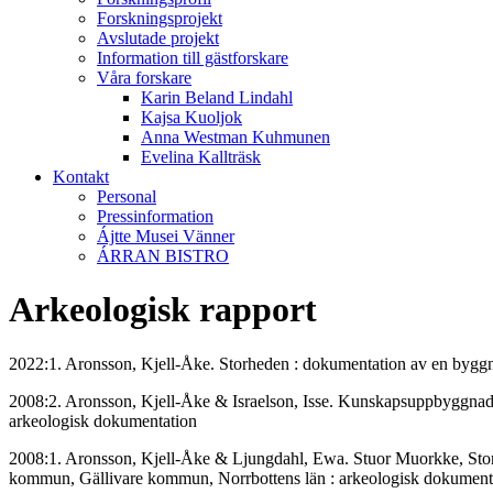
Forskningsprojekt
Avslutade projekt
Information till gästforskare
Våra forskare
Karin Beland Lindahl
Kajsa Kuoljok
Anna Westman Kuhmunen
Evelina Kallträsk
Kontakt
Personal
Pressinformation
Ájtte Musei Vänner
ÁRRAN BISTRO
Arkeologisk rapport
2022:1. Aronsson, Kjell-Åke. Storheden : dokumentation av en bygg
2008:2. Aronsson, Kjell-Åke & Israelson, Isse. Kunskapsuppbyggnad o
arkeologisk dokumentation
2008:1. Aronsson, Kjell-Åke & Ljungdahl, Ewa. Stuor Muorkke, Stora 
kommun, Gällivare kommun, Norrbottens län : arkeologisk dokument