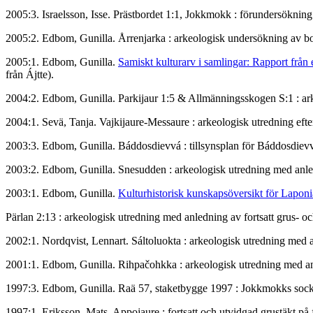
2005:3. Israelsson, Isse. Prästbordet 1:1, Jokkmokk : förundersöknin
2005:2. Edbom, Gunilla. Årrenjarka : arkeologisk undersökning av
2005:1. Edbom, Gunilla.
Samiskt kulturarv i samlingar: Rapport från 
från Ájtte).
2004:2. Edbom, Gunilla. Parkijaur 1:5 & Allmänningsskogen S:1 : ar
2004:1. Sevä, Tanja. Vajkijaure-Messaure : arkeologisk utredning 
2003:3. Edbom, Gunilla. Báddosdievvá : tillsynsplan för Báddosdievv
2003:2. Edbom, Gunilla. Snesudden : arkeologisk utredning med anl
2003:1. Edbom, Gunilla.
Kulturhistorisk kunskapsöversikt för Lapo
Pärlan 2:13 : arkeologisk utredning med anledning av fortsatt grus
2002:1. Nordqvist, Lennart. Sáltoluokta : arkeologisk utredning me
2001:1. Edbom, Gunilla. Rihpačohkka : arkeologisk utredning med an
1997:3. Edbom, Gunilla. Raä 57, staketbygge 1997 : Jokkmokks sock
1997:1. Eriksson, Mats. Appojaure : fortsatt och utvidgad grustäkt p