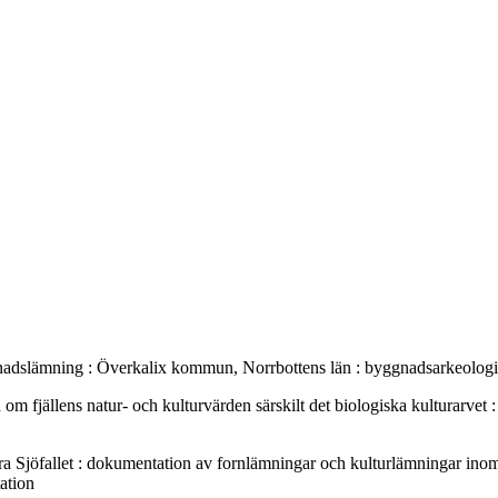
nadslämning : Överkalix kommun, Norrbottens län : byggnadsarkeolog
m fjällens natur- och kulturvärden särskilt det biologiska kulturarv
Sjöfallet : dokumentation av fornlämningar och kulturlämningar inom 
ation