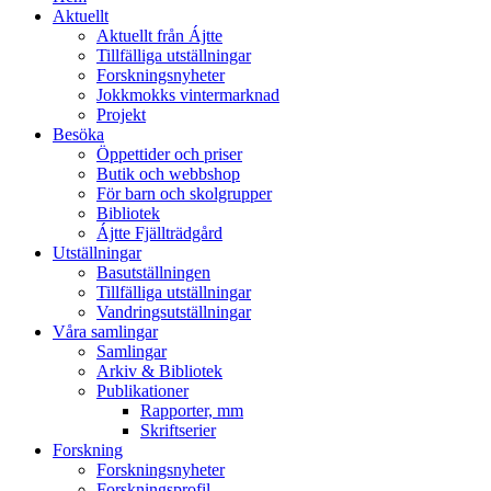
Aktuellt
Aktuellt från Ájtte
Tillfälliga utställningar
Forskningsnyheter
Jokkmokks vintermarknad
Projekt
Besöka
Öppettider och priser
Butik och webbshop
För barn och skolgrupper
Bibliotek
Ájtte Fjällträdgård
Utställningar
Basutställningen
Tillfälliga utställningar
Vandringsutställningar
Våra samlingar
Samlingar
Arkiv & Bibliotek
Publikationer
Rapporter, mm
Skriftserier
Forskning
Forskningsnyheter
Forskningsprofil