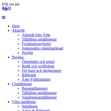
Följ oss på:
Hem
Aktuellt
Aktuellt från Ájtte
Tillfälliga utställningar
Forskningsnyheter
Jokkmokks vintermarknad
Projekt
Besöka
Öppettider och priser
Butik och webbshop
För barn och skolgrupper
Bibliotek
Ájtte Fjällträdgård
Utställningar
Basutställningen
Tillfälliga utställningar
Vandringsutställningar
Våra samlingar
Samlingar
Arkiv & Bibliotek