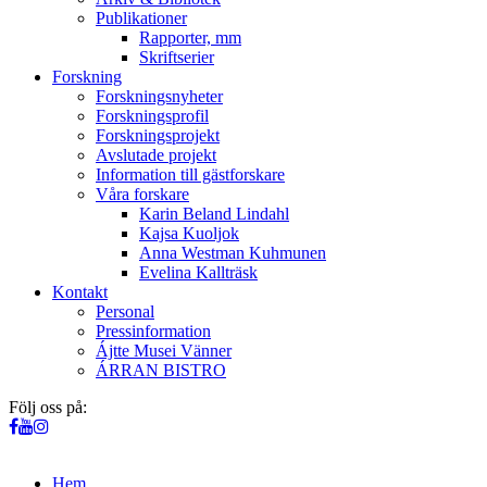
Publikationer
Rapporter, mm
Skriftserier
Forskning
Forskningsnyheter
Forskningsprofil
Forskningsprojekt
Avslutade projekt
Information till gästforskare
Våra forskare
Karin Beland Lindahl
Kajsa Kuoljok
Anna Westman Kuhmunen
Evelina Kallträsk
Kontakt
Personal
Pressinformation
Ájtte Musei Vänner
ÁRRAN BISTRO
Följ oss på:
Hem