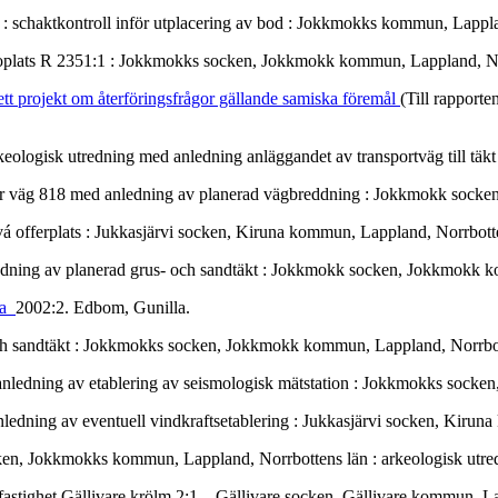
g : schaktkontroll inför utplacering av bod : Jokkmokks kommun, Lappl
 boplats R 2351:1 : Jokkmokks socken, Jokkmokk kommun, Lappland, No
ett projekt om återföringsfrågor gällande samiska föremål
(Till rapporte
keologisk utredning med anledning anläggandet av transportväg till 
efter väg 818 med anledning av planerad vägbreddning : Jokkmokk soc
á offerplats : Jukkasjärvi socken, Kiruna kommun, Lappland, Norrbott
edning av planerad grus- och sandtäkt : Jokkmokk socken, Jokkmokk 
nia
2002:2. Edbom, Gunilla.
- och sandtäkt : Jokkmokks socken, Jokkmokk kommun, Lappland, Norrbo
d anledning av etablering av seismologisk mätstation : Jokkmokks soc
ledning av eventuell vindkraftsetablering : Jukkasjärvi socken, Kirun
en, Jokkmokks kommun, Lappland, Norrbottens län : arkeologisk utre
å fastighet Gällivare krölm 2:1 – Gällivare socken, Gällivare kommun, 