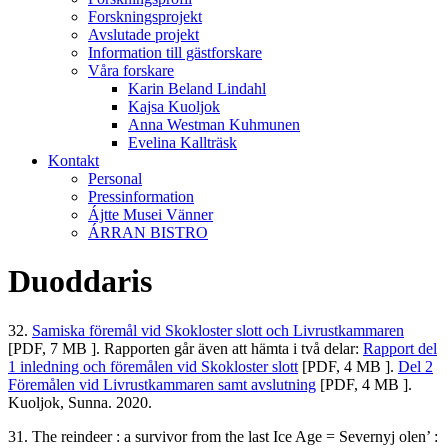
Forskningsprojekt
Avslutade projekt
Information till gästforskare
Våra forskare
Karin Beland Lindahl
Kajsa Kuoljok
Anna Westman Kuhmunen
Evelina Kallträsk
Kontakt
Personal
Pressinformation
Ájtte Musei Vänner
ÁRRAN BISTRO
Duoddaris
32.
Samiska föremål vid Skokloster slott och Livrustkammaren
[PDF, 7 MB ]. Rapporten går även att hämta i två delar:
Rapport del
1 inledning och föremålen vid Skokloster slott
[PDF, 4 MB ].
Del 2
Föremålen vid Livrustkammaren samt avslutning
[PDF, 4 MB ].
Kuoljok, Sunna. 2020.
31. The reindeer : a survivor from the last Ice Age = Severnyj olen’ :