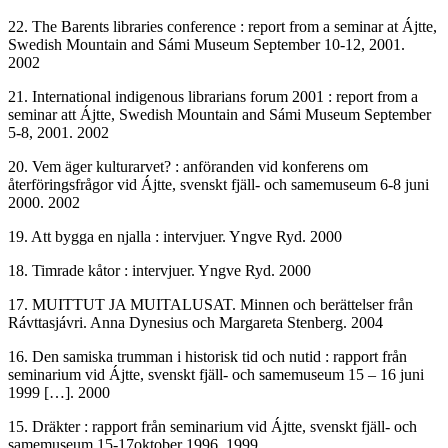
22. The Barents libraries conference : report from a seminar at Ájtte,
Swedish Mountain and Sámi Museum September 10-12, 2001.
2002
21. International indigenous librarians forum 2001 : report from a
seminar att Ájtte, Swedish Mountain and Sámi Museum September
5-8, 2001. 2002
20. Vem äger kulturarvet? : anföranden vid konferens om
återföringsfrågor vid Ájtte, svenskt fjäll- och samemuseum 6-8 juni
2000. 2002
19. Att bygga en njalla : intervjuer. Yngve Ryd. 2000
18. Timrade kåtor : intervjuer. Yngve Ryd. 2000
17. MUITTUT JA MUITALUSAT. Minnen och berättelser från
Rávttasjávri. Anna Dynesius och Margareta Stenberg. 2004
16. Den samiska trumman i historisk tid och nutid : rapport från
seminarium vid Ájtte, svenskt fjäll- och samemuseum 15 – 16 juni
1999 […]. 2000
15. Dräkter : rapport från seminarium vid Ájtte, svenskt fjäll- och
samemuseum 15-17oktober 1996. 1999