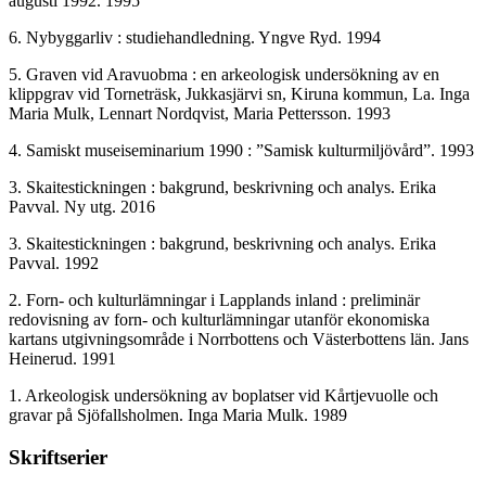
augusti 1992. 1995
6. Nybyggarliv : studiehandledning. Yngve Ryd. 1994
5. Graven vid Aravuobma : en arkeologisk undersökning av en
klippgrav vid Torneträsk, Jukkasjärvi sn, Kiruna kommun, La. Inga
Maria Mulk, Lennart Nordqvist, Maria Pettersson. 1993
4. Samiskt museiseminarium 1990 : ”Samisk kulturmiljövård”. 1993
3. Skaitestickningen : bakgrund, beskrivning och analys. Erika
Pavval. Ny utg. 2016
3. Skaitestickningen : bakgrund, beskrivning och analys. Erika
Pavval. 1992
2. Forn- och kulturlämningar i Lapplands inland : preliminär
redovisning av forn- och kulturlämningar utanför ekonomiska
kartans utgivningsområde i Norrbottens och Västerbottens län. Jans
Heinerud. 1991
1. Arkeologisk undersökning av boplatser vid Kårtjevuolle och
gravar på Sjöfallsholmen. Inga Maria Mulk. 1989
Skriftserier