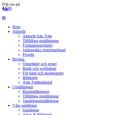
Följ oss på:
Hem
Aktuellt
Aktuellt från Ájtte
Tillfälliga utställningar
Forskningsnyheter
Jokkmokks vintermarknad
Projekt
Besöka
Öppettider och priser
Butik och webbshop
För barn och skolgrupper
Bibliotek
Ájtte Fjällträdgård
Utställningar
Basutställningen
Tillfälliga utställningar
Vandringsutställningar
Våra samlingar
Samlingar
Arkiv & Bibliotek