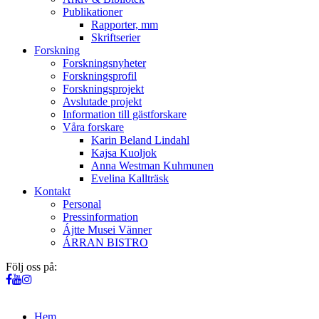
Publikationer
Rapporter, mm
Skriftserier
Forskning
Forskningsnyheter
Forskningsprofil
Forskningsprojekt
Avslutade projekt
Information till gästforskare
Våra forskare
Karin Beland Lindahl
Kajsa Kuoljok
Anna Westman Kuhmunen
Evelina Kallträsk
Kontakt
Personal
Pressinformation
Ájtte Musei Vänner
ÁRRAN BISTRO
Följ oss på:
Hem