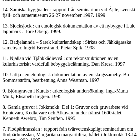
14. Samiska byggnader : rapport från seminarium vid Ájtte, svenskt
fjäll- och samemuseum 26-27 november 1997. 1999
13. Sjocksjock : en etnologisk dokumentation av ett nybygge i Lule
lappmark . Tore Öberg. 1999.
12. Badjelánnda – Sarek kulturlandskap : Sirkas och Jåhkågasska
samebyar. Ingrid Bergstrand, Pietar Spik. 1998
11. Njallan vid Tjåhkkådievvá : om rekonstruktionen av en
kulurhistoriskt värdefull bebyggelselämning. Dan Kresa. 1997
10. Udtja : en etnologisk dokumentation av en skogssameby. Bo
Sommarström, bearbetning Anna Westman. 1997
9. Björngraven i Karats : arkeologisk undersökning. Inga-Maria
Mulk, Elisabeth Iregren. 1995
8. Gamla gruvor i Jokkmokk. Del 1: Gruvor och gruvarbete vid
Routevara, Kedkevare och Alkavare under främst 1600-talet.
Kenneth Awebro, Tim Senften. 1995.
7. Flodpärlmusslan : rapport från tvärvetenskapligt seminarium om
flodpärlmusslan, Margaritana margaritifera, hållet i Jokkmokk 13-14