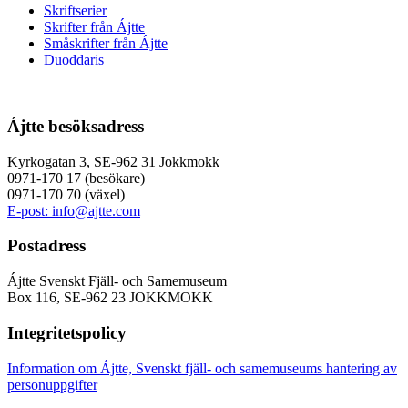
Skriftserier
Skrifter från Ájtte
Småskrifter från Ájtte
Duoddaris
Ájtte besöksadress
Kyrkogatan 3, SE-962 31 Jokkmokk
0971-170 17 (besökare)
0971-170 70 (växel)
E-post: info@ajtte.com
Postadress
Ájtte Svenskt Fjäll- och Samemuseum
Box 116, SE-962 23 JOKKMOKK
Integritetspolicy
Information om Ájtte, Svenskt fjäll- och samemuseums hantering av
personuppgifter