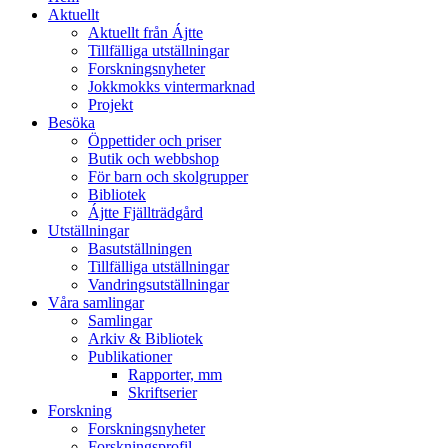
Aktuellt
Aktuellt från Ájtte
Tillfälliga utställningar
Forskningsnyheter
Jokkmokks vintermarknad
Projekt
Besöka
Öppettider och priser
Butik och webbshop
För barn och skolgrupper
Bibliotek
Ájtte Fjällträdgård
Utställningar
Basutställningen
Tillfälliga utställningar
Vandringsutställningar
Våra samlingar
Samlingar
Arkiv & Bibliotek
Publikationer
Rapporter, mm
Skriftserier
Forskning
Forskningsnyheter
Forskningsprofil